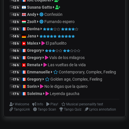
loic Coquerel
-12 h
Susana Gatto
-12 h
Andy
Confesión
-12 h
Zsolt
Fumando espero
-12 h
Davina
-13 h
Jana
-14 h
Malex
El pañuelito
-15 h
Gregory
-16 h
Gregory
Vals de los milagros
-16 h
Renata
Las vueltas de la vida
-16 h
Emmanuelle
Contemporary, Complex, Feeling
-17 h
Gregory
Golden age, Complex, Feeling
-17 h
Sorin
No le digas que la quiero
-17 h
Soleïma
Leyenda gaucha
-17 h
Welcome
Info
Play!
Musical personality test
TangoLink
Tango Scan
Tango Quiz
Lyrics annotation