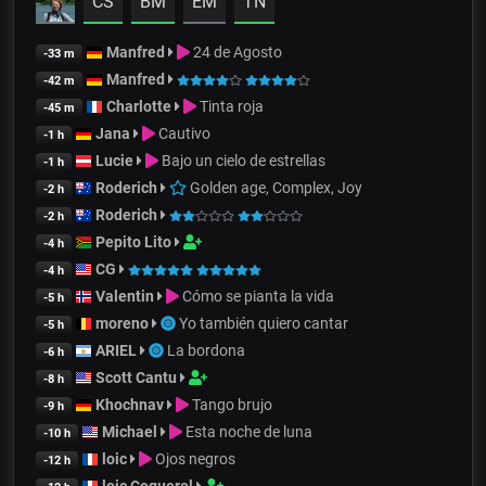
CS
BM
EM
TN
Manfred
24 de Agosto
-33 m
Manfred
-42 m
Charlotte
Tinta roja
-45 m
Jana
Cautivo
-1 h
Lucie
Bajo un cielo de estrellas
-1 h
Roderich
Golden age, Complex, Joy
-2 h
Roderich
-2 h
Pepito Lito
-4 h
CG
-4 h
Valentin
Cómo se pianta la vida
-5 h
moreno
Yo también quiero cantar
-5 h
ARIEL
La bordona
-6 h
Scott Cantu
-8 h
Khochnav
Tango brujo
-9 h
Michael
Esta noche de luna
-10 h
loic
Ojos negros
-12 h