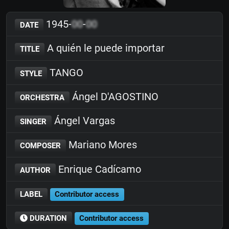
1945-
00
-
00
DATE
A quién le puede importar
TITLE
TANGO
STYLE
Ángel D'AGOSTINO
ORCHESTRA
Ángel Vargas
SINGER
Mariano Mores
COMPOSER
Enrique Cadícamo
AUTHOR
LABEL
Contributor access
DURATION
Contributor access