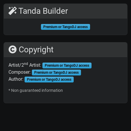
Tanda Builder
Premium or TangoDJ access
Copyright
nd
Artist/2
Artist:
Premium or TangoDJ access
Composer:
Premium or TangoDJ access
Author:
Premium or TangoDJ access
* Non guaranteed information