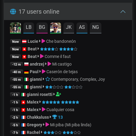
17 users online
LB
BG
JK
AS
NG
Lucie
Che bandoneón
Now
Beat
Now
Beat
Comme il faut
Now
andrzej
Mi castigo
-12 m
Paul
Caserón de tejas
-40 m
gianni
Contemporary, Complex, Joy
-55 m
gianni
-55 m
gianni rosetti
-1 h
Malex
-1 h
Malex
Cualquier cosa
-1 h
Chakkaluss
13
-2 h
Gregory
Mi piba (Mi piba linda)
-5 h
Rachel
-7 h