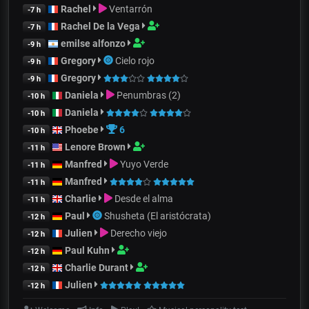
Rachel
Ventarrón
-7 h
Rachel De la Vega
-7 h
emilse alfonzo
-9 h
Gregory
Cielo rojo
-9 h
Gregory
-9 h
Daniela
Penumbras (2)
-10 h
Daniela
-10 h
Phoebe
6
-10 h
Lenore Brown
-11 h
Manfred
Yuyo Verde
-11 h
Manfred
-11 h
Charlie
Desde el alma
-11 h
Paul
Shusheta (El aristócrata)
-12 h
Julien
Derecho viejo
-12 h
Paul Kuhn
-12 h
Charlie Durant
-12 h
Julien
-12 h