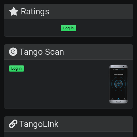
Ratings
Log in
Tango Scan
Log in
TangoLink