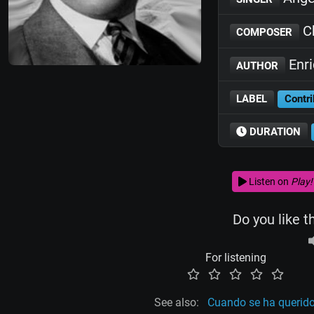
C
COMPOSER
Enr
AUTHOR
LABEL
Contri
DURATION
Listen on
Play!
Do you like t
For listening
See also:
Cuando se ha querid