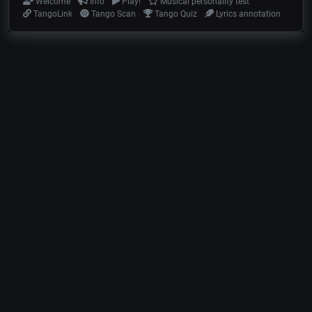
Welcome
Info
Play!
Musical personality test
TangoLink
Tango Scan
Tango Quiz
Lyrics annotation