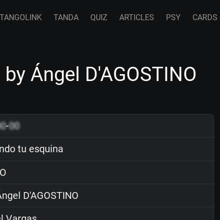
TANGOLINK
TANDA
QUIZ
ARTICLES
PSY
CARDS
 by Ángel D'AGOSTINO
00
-
00
do tu esquina
O
ngel D'AGOSTINO
l Vargas