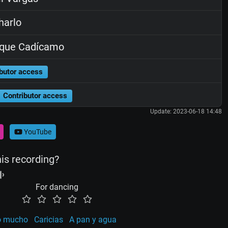
harlo
ique Cadícamo
butor access
Contributor access
Update: 2023-06-18 14:48
YouTube
his recording?
For dancing
o mucho
Caricias
A pan y agua