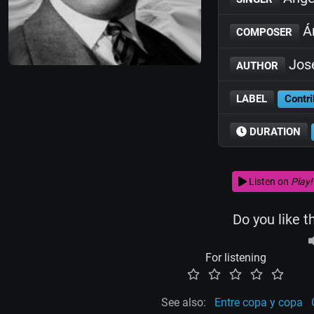
Án
COMPOSER
José
AUTHOR
LABEL
Contri
DURATION
Listen on
Play!
Do you like t
For listening
See also:
Entre copa y copa