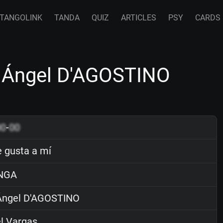
TANGOLINK
TANDA
QUIZ
ARTICLES
PSY
CARDS
y Ángel D'AGOSTINO
00
-
00
 gusta a mí
NGA
ngel D'AGOSTINO
l Vargas