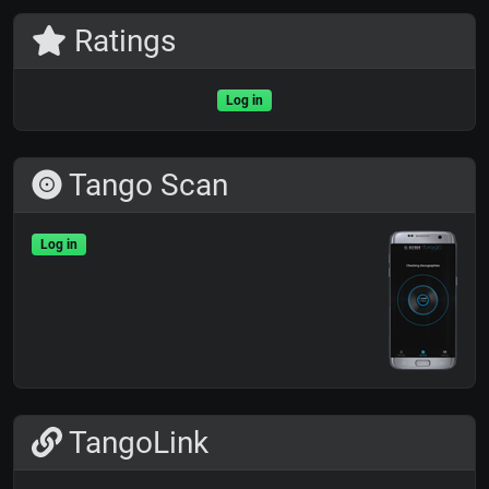
Ratings
Log in
Tango Scan
Log in
TangoLink