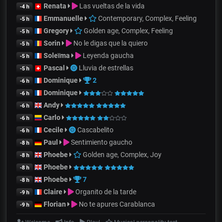
Renata
Las vueltas de la vida
-4 h
Emmanuelle
Contemporary, Complex, Feeling
-5 h
Gregory
Golden age, Complex, Feeling
-5 h
Sorin
No le digas que la quiero
-5 h
Soleïma
Leyenda gaucha
-5 h
Pascal
Lluvia de estrellas
-5 h
Dominique
2
-6 h
Dominique
-6 h
Andy
-6 h
Carlo
-6 h
Cecile
Cascabelito
-6 h
Paul
Sentimiento gaucho
-8 h
Phoebe
Golden age, Complex, Joy
-8 h
Phoebe
-8 h
Phoebe
7
-8 h
Claire
Organito de la tarde
-9 h
Florian
No te apures Carablanca
-9 h