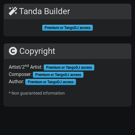
Tanda Builder
Premium or TangoDJ access
Copyright
nd
Artist/2
Artist:
Premium or TangoDJ access
Composer:
Premium or TangoDJ access
Author:
Premium or TangoDJ access
* Non guaranteed information