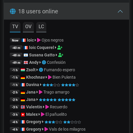
18 users online
TV
OV
LC
loic
Ojos negros
Now
loic Coquerel
-40 m
Susana Gatto
-48 m
Andy
Confesión
-49 m
Zsolt
Fumando espero
-1 h
Khochnav
Bien Pulenta
-1 h
Davina
-1 h
Jana
Trago amargo
-2 h
Jana
-2 h
Valentin
Recuerdo
-3 h
Malex
El pañuelito
-3 h
Gregory
-4 h
Gregory
Vals de los milagros
-4 h