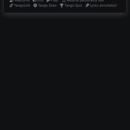
Welcome
Info
Play!
Musical personality test
TangoLink
Tango Scan
Tango Quiz
Lyrics annotation