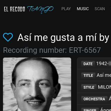
PLAY
MUSIC
SCAN
Así me gusta a mí b
Recording number: ERT-6567
1942-
DATE
Así me
TITLE
MILO
STYLE
Á
ORCHESTRA
Ánge
SINGER