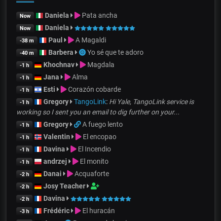
Daniela
Pata ancha
Now
Daniela
Now
Paul
A Magaldi
-38 m
Barbera
Yo sé que te adoro
-40 m
Khochnav
Magdala
-1 h
Jana
Alma
-1 h
Esti
Corazón cobarde
-1 h
Gregory
TangoLink
:
Hi Yale, TangoLink service is
-1 h
working so I sent you an email to dig further on your...
Gregory
A fuego lento
-1 h
Valentin
El encopao
-1 h
Davina
El Incendio
-1 h
andrzej
El monito
-1 h
Danai
Acquaforte
-2 h
Josy Teacher
-2 h
Davina
-2 h
Frédéric
El huracán
-3 h