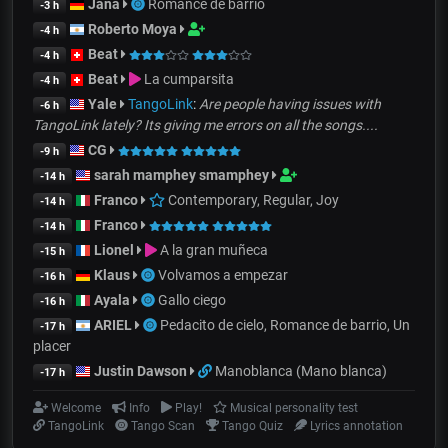
Jana
Romance de barrio
-3 h
Roberto Moya
-4 h
Beat
-4 h
Beat
La cumparsita
-4 h
Yale
TangoLink
:
Are people having issues with
-6 h
TangoLink lately? Its giving me errors on all the songs....
CG
-9 h
sarah mamphey smamphey
-14 h
Franco
Contemporary, Regular, Joy
-14 h
Franco
-14 h
Lionel
A la gran muñeca
-15 h
Klaus
Volvamos a empezar
-16 h
Ayala
Gallo ciego
-16 h
ARIEL
Pedacito de cielo, Romance de barrio, Un
-17 h
placer
Justin Dawson
Manoblanca (Mano blanca)
-17 h
Welcome
Info
Play!
Musical personality test
TangoLink
Tango Scan
Tango Quiz
Lyrics annotation