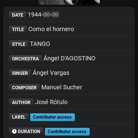
1944-
00
-
00
DATE
Como el hornero
TITLE
TANGO
STYLE
Ángel D'AGOSTINO
ORCHESTRA
Ángel Vargas
SINGER
Manuel Sucher
COMPOSER
José Rótulo
AUTHOR
LABEL
Contributor access
DURATION
Contributor access