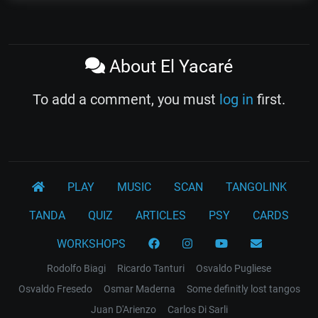
About El Yacaré
To add a comment, you must
log in
first.
PLAY
MUSIC
SCAN
TANGOLINK
TANDA
QUIZ
ARTICLES
PSY
CARDS
WORKSHOPS
Rodolfo Biagi
Ricardo Tanturi
Osvaldo Pugliese
Osvaldo Fresedo
Osmar Maderna
Some definitly lost tangos
Juan D'Arienzo
Carlos Di Sarli