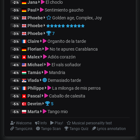
Jana
El choclo
-2 h
Paul
Sentimiento gaucho
-3 h
Phoebe
Golden age, Complex, Joy
-3 h
Phoebe
-3 h
Phoebe
7
-3 h
Claire
Organito de la tarde
-3 h
Florian
No te apures Carablanca
-3 h
Malex
Adiós corazón
-4 h
Michael
El vals soñador
-4 h
Tamás
Mandria
-4 h
Vlada
Demasiado tarde
-4 h
Philippe
La milonga de mis perros
-4 h
Pascal
Caballo de calesita
-5 h
Devrim
5
-5 h
Marta
Tango mio
-5 h
Welcome
Info
Play!
Musical personality test
TangoLink
Tango Scan
Tango Quiz
Lyrics annotation