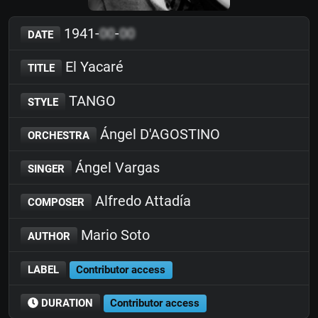
1941-
00
-
00
DATE
El Yacaré
TITLE
TANGO
STYLE
Ángel D'AGOSTINO
ORCHESTRA
Ángel Vargas
SINGER
Alfredo Attadía
COMPOSER
Mario Soto
AUTHOR
LABEL
Contributor access
DURATION
Contributor access