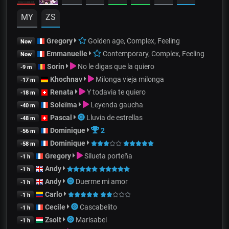
MY
ZS
Gregory
Golden age, Complex, Feeling
Now
Emmanuelle
Contemporary, Complex, Feeling
Now
Sorin
No le digas que la quiero
-9 m
Khochnav
Milonga vieja milonga
-17 m
Renata
Y todavia te quiero
-18 m
Soleïma
Leyenda gaucha
-40 m
Pascal
Lluvia de estrellas
-48 m
Dominique
2
-56 m
Dominique
-58 m
Gregory
Silueta porteña
-1 h
Andy
-1 h
Andy
Duerme mi amor
-1 h
Carlo
-1 h
Cecile
Cascabelito
-1 h
Zsolt
Marisabel
-1 h