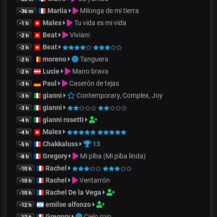
Mariia
Milonga de mi tierra
-36 m
Malex
Tu vida es mi vida
-1 h
Beat
Viviani
-2 h
Beat
-2 h
moreno
Tanguera
-2 h
Lucie
Mano brava
-2 h
Paul
Caserón de tejas
-3 h
gianni
Contemporary, Complex, Joy
-3 h
gianni
-3 h
gianni rosetti
-4 h
Malex
-4 h
Chakkaluss
13
-5 h
Gregory
Mi piba (Mi piba linda)
-8 h
Rachel
-10 h
Rachel
Ventarrón
-10 h
Rachel De la Vega
-10 h
emilse alfonzo
-12 h
Gregory
Cielo rojo