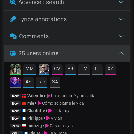
Advanced search
Lyrics annotations
Comments
25 users online
MM
CV
PB
TM
LL
XZ
AS
RD
SA
Valentin
La abandoné y no sabía
Now
mia
Cómo se pianta la vida
Now
Charlotte
Tinta roja
Now
Philippe
Viviani
Now
andrzej
Casas viejas
-9 m
Claire
La yumba
-35 m