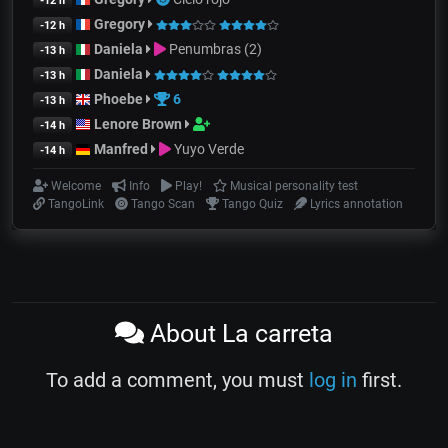
-12 h
Gregory
-12 h
Daniela
Penumbras (2)
-13 h
Daniela
-13 h
Phoebe
6
-13 h
Lenore Brown
-14 h
Manfred
Yuyo Verde
-14 h
Welcome
Info
Play!
Musical personality test
TangoLink
Tango Scan
Tango Quiz
Lyrics annotation
About La carreta
To add a comment, you must
log in
first.