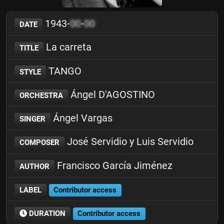
1943-
00
-
00
DATE
La carreta
TITLE
TANGO
STYLE
Ángel D'AGOSTINO
ORCHESTRA
Ángel Vargas
SINGER
José Servidio y Luis Servidio
COMPOSER
Francisco García Jiménez
AUTHOR
LABEL
Contributor access
DURATION
Contributor access