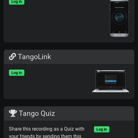
Log in
TangoLink
Log in
Tango Quiz
Share this recording as a Quiz with
Log in
your friends by sending them this