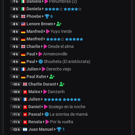
Daniela
Penumbras (2)
-7 h
Daniela
-8 h
Phoebe
6
-8 h
Lenore Brown
-8 h
Manfred
Yuyo Verde
-8 h
Manfred
-9 h
Charlie
Desde el alma
-9 h
Paul
Armenonville
-9 h
Paul
Shusheta (El aristócrata)
-9 h
Julien
Derecho viejo
-9 h
Paul Kuhn
-9 h
Charlie Durant
-10 h
Malex
Danzarín
-10 h
Julien
-10 h
Daniel
Sosiego en la noche
-11 h
Pascal
La sonrisa de mamá
-11 h
Renata
Por la vuelta
-11 h
Juan Manuel
1
-12 h