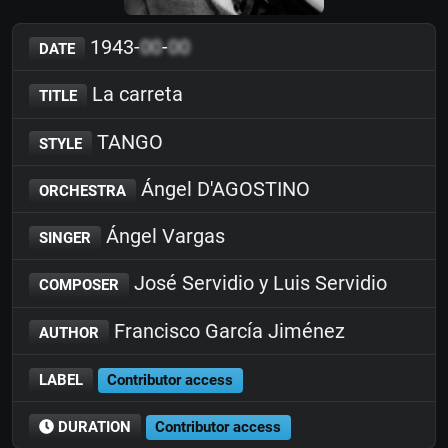
1943-
00
-
00
DATE
La carreta
TITLE
TANGO
STYLE
Ángel D'AGOSTINO
ORCHESTRA
Ángel Vargas
SINGER
José Servidio y Luis Servidio
COMPOSER
Francisco García Jiménez
AUTHOR
LABEL
Contributor access
DURATION
Contributor access