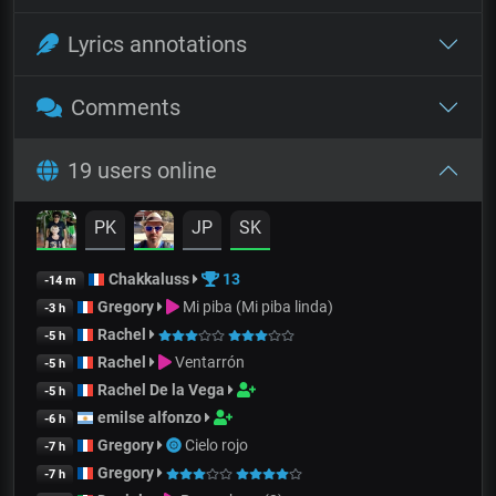
Lyrics annotations
Comments
19 users online
PK
JP
SK
Chakkaluss
13
-14 m
Gregory
Mi piba (Mi piba linda)
-3 h
Rachel
-5 h
Rachel
Ventarrón
-5 h
Rachel De la Vega
-5 h
emilse alfonzo
-6 h
Gregory
Cielo rojo
-7 h
Gregory
-7 h