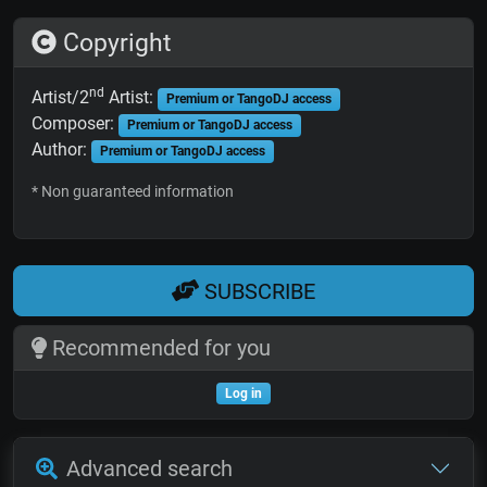
Copyright
nd
Artist/2
Artist:
Premium or TangoDJ access
Composer:
Premium or TangoDJ access
Author:
Premium or TangoDJ access
* Non guaranteed information
SUBSCRIBE
Recommended for you
Log in
Advanced search