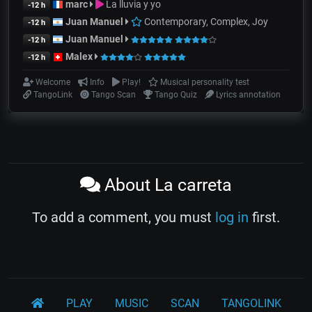
marc
La lluvia y yo
-12 h
Juan Manuel
Contemporary, Complex, Joy
-12 h
Juan Manuel
-12 h
Malex
-12 h
Welcome
Info
Play!
Musical personality test
TangoLink
Tango Scan
Tango Quiz
Lyrics annotation
About La carreta
To add a comment, you must
log in
first.
PLAY
MUSIC
SCAN
TANGOLINK