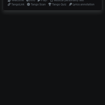
Welcome
Info
Play!
Musical personality test
TangoLink
Tango Scan
Tango Quiz
Lyrics annotation