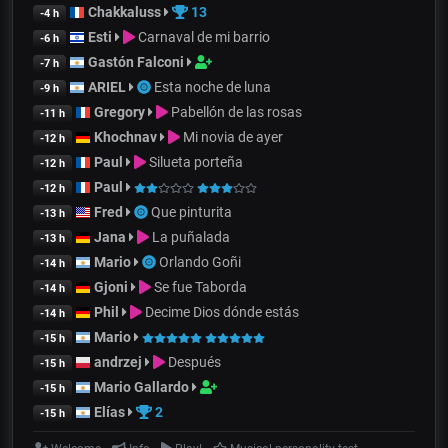
Chakkaluss
13
-4 h
Esti
Carnaval de mi barrio
-6 h
Gastón Falconi
-7 h
ARIEL
Esta noche de luna
-9 h
Gregory
Pabellón de las rosas
-11 h
Khochnav
Mi novia de ayer
-12 h
Paul
Silueta porteña
-12 h
Paul
-12 h
Fred
Que pinturita
-13 h
Jana
La puñalada
-13 h
Mario
Orlando Goñi
-14 h
Gjoni
Se fue Taborda
-14 h
Phil
Decime Dios dónde estás
-14 h
Mario
-15 h
andrzej
Después
-15 h
Mario Gallardo
-15 h
Elías
2
-15 h