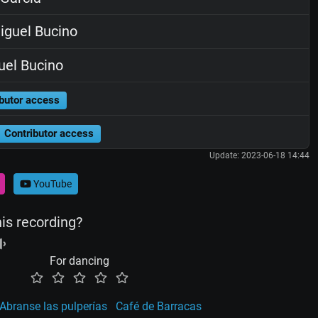
guel Bucino
el Bucino
butor access
Contributor access
Update: 2023-06-18 14:44
YouTube
his recording?
For dancing
Abranse las pulperías
Café de Barracas