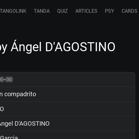
TANGOLINK
TANDA
QUIZ
ARTICLES
PSY
CARDS
 by Ángel D'AGOSTINO
00
-
00
ín compadrito
O
ngel D'AGOSTINO
Garcia