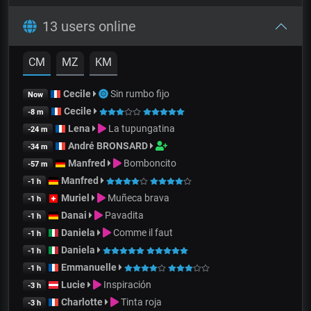
13 users online
CM
MZ
KM
Cecile
Sin rumbo fijo
Now
Cecile
-8 m
Lena
La tupungatina
-24 m
André BRONSARD
-34 m
Manfred
Bomboncito
-57 m
Manfred
-1 h
Muriel
Muñeca brava
-1 h
Danai
Pavadita
-1 h
Daniela
Comme il faut
-1 h
Daniela
-1 h
Emmanuelle
-1 h
Lucie
Inspiración
-3 h
Charlotte
Tinta roja
-3 h