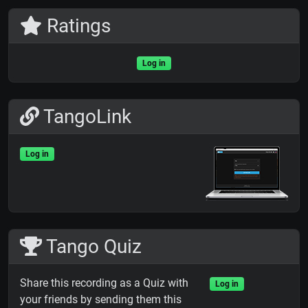
Ratings
Log in
TangoLink
Log in
Tango Quiz
Share this recording as a Quiz with
Log in
your friends by sending them this