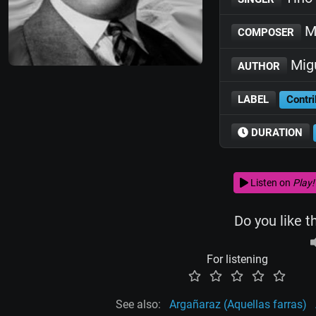
Mi
COMPOSER
Migu
AUTHOR
LABEL
Contri
DURATION
Listen on
Play!
Do you like t
For listening
See also:
Argañaraz (Aquellas farras)