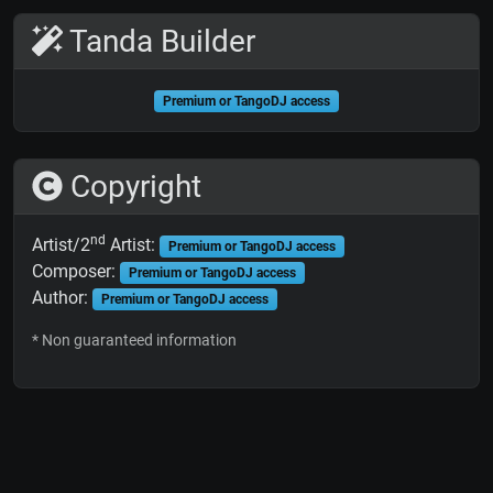
Tanda Builder
Premium or TangoDJ access
Copyright
nd
Artist/2
Artist:
Premium or TangoDJ access
Composer:
Premium or TangoDJ access
Author:
Premium or TangoDJ access
* Non guaranteed information