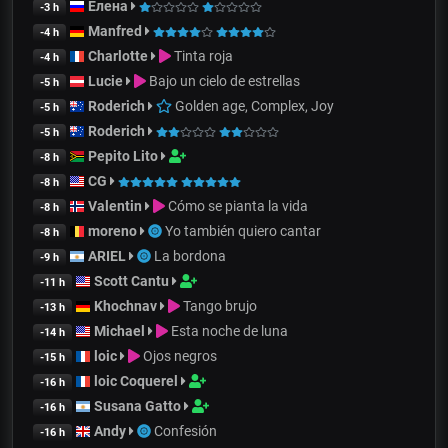
Елена
-3 h
Manfred
-4 h
Charlotte
Tinta roja
-4 h
Lucie
Bajo un cielo de estrellas
-5 h
Roderich
Golden age, Complex, Joy
-5 h
Roderich
-5 h
Pepito Lito
-8 h
CG
-8 h
Valentin
Cómo se pianta la vida
-8 h
moreno
Yo también quiero cantar
-8 h
ARIEL
La bordona
-9 h
Scott Cantu
-11 h
Khochnav
Tango brujo
-13 h
Michael
Esta noche de luna
-14 h
loic
Ojos negros
-15 h
loic Coquerel
-16 h
Susana Gatto
-16 h
Andy
Confesión
-16 h