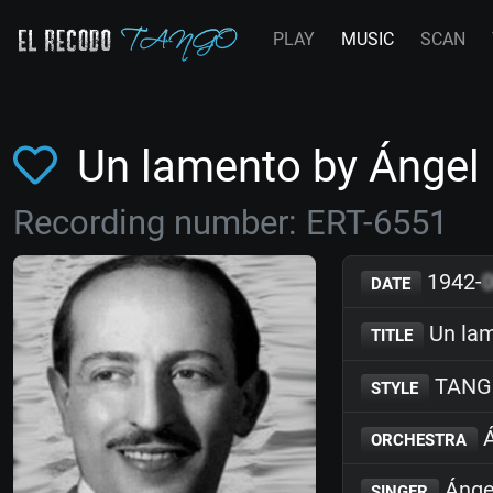
PLAY
MUSIC
SCAN
Un lamento by Ánge
Recording number: ERT-6551
1942-
DATE
Un la
TITLE
TANG
STYLE
Á
ORCHESTRA
Ánge
SINGER