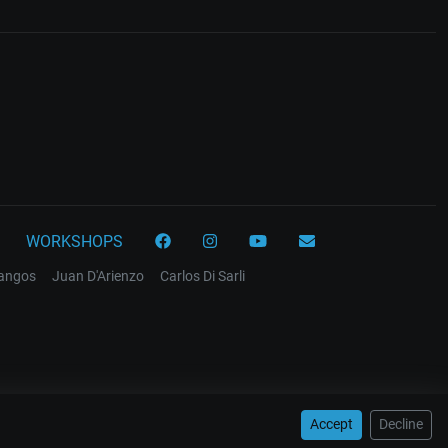
WORKSHOPS
tangos
Juan D'Arienzo
Carlos Di Sarli
Accept
Decline