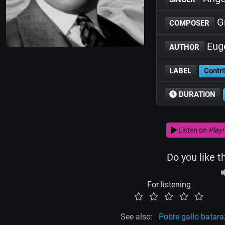
Gr
COMPOSER
Eug
AUTHOR
LABEL
Contri
DURATION
Listen on
Play!
Do you like t
For listening
See also:
Pobre gallo batara