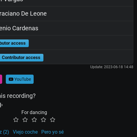
aciano De Leone
enio Cardenas
butor access
Contributor access
Update: 2023-06-18 14:48
YouTube
his recording?
For dancing
z (2)
Viejo coche
Pero yo sé