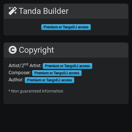
Tanda Builder
Premium or TangoDJ access
Copyright
nd
Artist/2
Artist:
Premium or TangoDJ access
Composer:
Premium or TangoDJ access
Author:
Premium or TangoDJ access
* Non guaranteed information