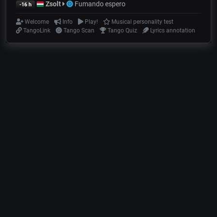
Zsolt
Fumando espero
-16 h
Welcome
Info
Play!
Musical personality test
TangoLink
Tango Scan
Tango Quiz
Lyrics annotation