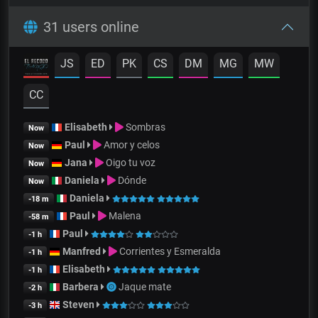
31 users online
JS
ED
PK
CS
DM
MG
MW
CC
Elisabeth
Sombras
Now
Paul
Amor y celos
Now
Jana
Oigo tu voz
Now
Daniela
Dónde
Now
Daniela
-18 m
Paul
Malena
-58 m
Paul
-1 h
Manfred
Corrientes y Esmeralda
-1 h
Elisabeth
-1 h
Barbera
Jaque mate
-2 h
Steven
-3 h