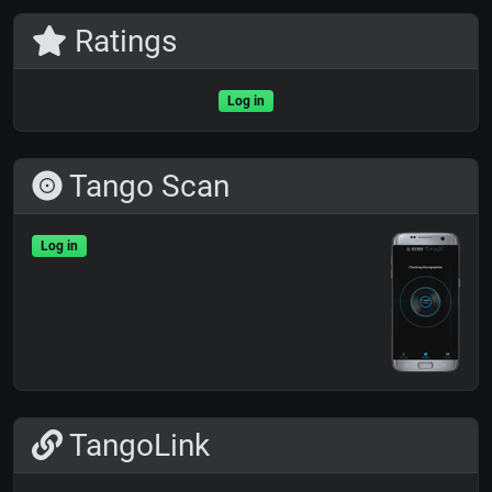
Ratings
Log in
Tango Scan
Log in
TangoLink