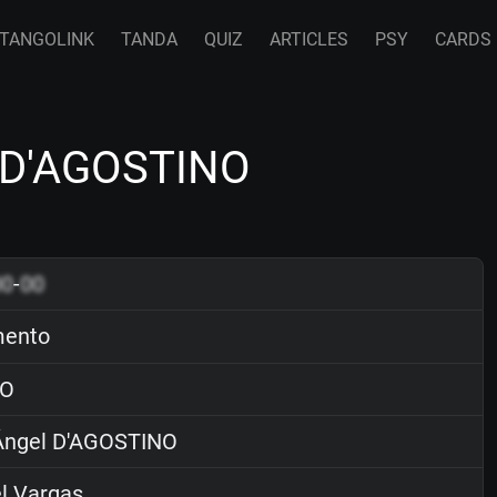
TANGOLINK
TANDA
QUIZ
ARTICLES
PSY
CARDS
l D'AGOSTINO
00
-
00
mento
O
ngel D'AGOSTINO
l Vargas