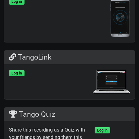
Log in
TangoLink
Log in
Tango Quiz
Share this recording as a Quiz with
Log in
your friends by sending them this