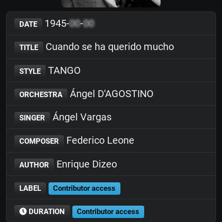
1945-
00
-
00
DATE
Cuando se ha querido mucho
TITLE
TANGO
STYLE
Ángel D'AGOSTINO
ORCHESTRA
Ángel Vargas
SINGER
Federico Leone
COMPOSER
Enrique Dizeo
AUTHOR
LABEL
Contributor access
DURATION
Contributor access