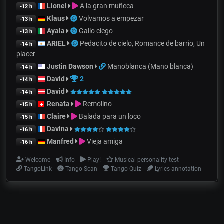
Lionel
A la gran muñeca
-12 h
Klaus
Volvamos a empezar
-13 h
Ayala
Gallo ciego
-13 h
ARIEL
Pedacito de cielo, Romance de barrio, Un
-14 h
placer
Justin Dawson
Manoblanca (Mano blanca)
-14 h
David
2
-14 h
David
-14 h
Renata
Remolino
-15 h
Claire
Balada para un loco
-15 h
Davina
-16 h
Manfred
Vieja amiga
-16 h
Welcome
Info
Play!
Musical personality test
TangoLink
Tango Scan
Tango Quiz
Lyrics annotation