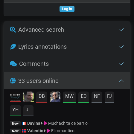
Log in
Advanced search
Lyrics annotations
Comments
33 users online
DB
MW
ED
NF
FJ
YH
JL
Davina
Muchachita de barrio
Now
Valentin
El romántico
Now