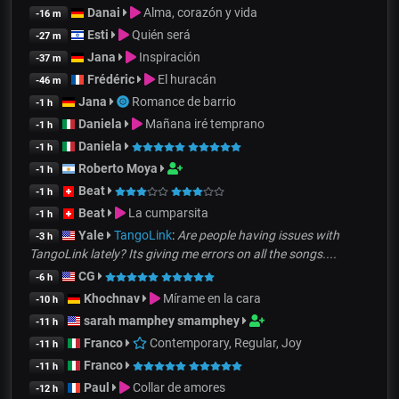
Danai
Alma, corazón y vida
-16 m
Esti
Quién será
-27 m
Jana
Inspiración
-37 m
Frédéric
El huracán
-46 m
Jana
Romance de barrio
-1 h
Daniela
Mañana iré temprano
-1 h
Daniela
-1 h
Roberto Moya
-1 h
Beat
-1 h
Beat
La cumparsita
-1 h
Yale
TangoLink
:
Are people having issues with
-3 h
TangoLink lately? Its giving me errors on all the songs....
CG
-6 h
Khochnav
Mírame en la cara
-10 h
sarah mamphey smamphey
-11 h
Franco
Contemporary, Regular, Joy
-11 h
Franco
-11 h
Paul
Collar de amores
-12 h