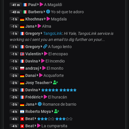
Paul
A Magaldi
-41 m
Barbera
Yo sé que te adoro
-43 m
Khochnav
Magdala
-1 h
Jana
Alma
-1 h
Gregory
TangoLink
:
Hi Yale, TangoLink service is
-1 h
working so I sent you an email to dig further on your...
Gregory
A fuego lento
-1 h
Valentin
El encopao
-1 h
Davina
El Incendio
-1 h
andrzej
El monito
-1 h
Danai
Acquaforte
-2 h
Josy Teacher
-2 h
Davina
-2 h
Frédéric
El huracán
-3 h
Jana
Romance de barrio
-3 h
Roberto Moya
-4 h
Beat
-4 h
Beat
La cumparsita
-4 h