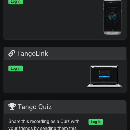
Log in
TangoLink
Log in
Tango Quiz
Share this recording as a Quiz with
Log in
your friends by sending them this