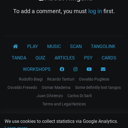
To add a comment, you must
log in
first.
PLAY
MUSIC
SCAN
TANGOLINK
TANDA
QUIZ
ARTICLES
PSY
CARDS
WORKSHOPS
Rodolfo Biagi
Ricardo Tanturi
Osvaldo Pugliese
Osvaldo Fresedo
Osmar Maderna
Some definitly lost tangos
Juan D'Arienzo
Carlos Di Sarli
Terms and Legal Notices
EL RECODO TANGO
We use cookies to collect statistics via Google Analytics.
Design Web: Gregory DIAZ