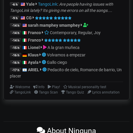
Yale
TangoLink
:
Are people having issues with
-6 h
TangoLink lately? Its giving me errors on all the songs....
CG
-9 h
sarah mamphey smamphey
-14 h
Franco
Contemporary, Regular, Joy
-14 h
Franco
-14 h
Lionel
A la gran muñeca
-15 h
Klaus
Volvamos a empezar
-16 h
Ayala
Gallo ciego
-16 h
ARIEL
Pedacito de cielo, Romance de barrio, Un
-17 h
placer
Welcome
Info
Play!
Musical personality test
TangoLink
Tango Scan
Tango Quiz
Lyrics annotation
About Ninguna