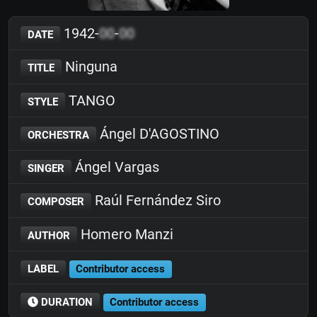
1942-
00
-
00
DATE
Ninguna
TITLE
TANGO
STYLE
Ángel D'AGOSTINO
ORCHESTRA
Ángel Vargas
SINGER
Raúl Fernández Siro
COMPOSER
Homero Manzi
AUTHOR
LABEL
Contributor access
DURATION
Contributor access