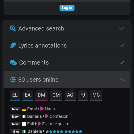
Log in
Advanced search
Lyrics annotations
Comments
30 users online
EL
EA
DM
GM
AG
FJ
MG
Ernst
Nada
Now
Daniela
Confesión
Now
Esti
Elvira te quiero
Now
Daniela
-8 m