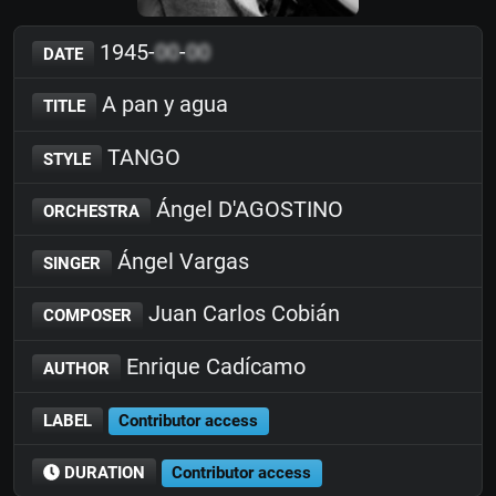
1945-
00
-
00
DATE
A pan y agua
TITLE
TANGO
STYLE
Ángel D'AGOSTINO
ORCHESTRA
Ángel Vargas
SINGER
Juan Carlos Cobián
COMPOSER
Enrique Cadícamo
AUTHOR
LABEL
Contributor access
DURATION
Contributor access