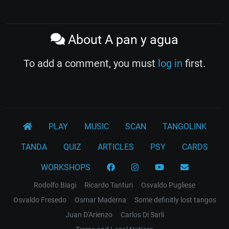
About A pan y agua
To add a comment, you must
log in
first.
PLAY
MUSIC
SCAN
TANGOLINK
TANDA
QUIZ
ARTICLES
PSY
CARDS
WORKSHOPS
Rodolfo Biagi
Ricardo Tanturi
Osvaldo Pugliese
Osvaldo Fresedo
Osmar Maderna
Some definitly lost tangos
Juan D'Arienzo
Carlos Di Sarli