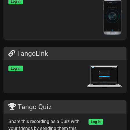
Log in
TangoLink
Log in
Tango Quiz
Share this recording as a Quiz with
Log in
your friends by sending them this