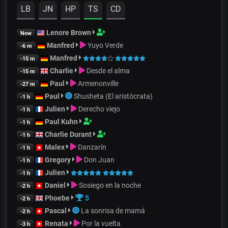
LB
JN
HP
TS
CD
Lenore Brown
Now
Manfred
Yuyo Verde
-6 m
Manfred
-15 m
Charlie
Desde el alma
-15 m
Paul
Armenonville
-27 m
Paul
Shusheta (El aristócrata)
-1 h
Julien
Derecho viejo
-1 h
Paul Kuhn
-1 h
Charlie Durant
-1 h
Malex
Danzarín
-1 h
Gregory
Don Juan
-1 h
Julien
-1 h
Daniel
Sosiego en la noche
-2 h
Phoebe
5
-2 h
Pascal
La sonrisa de mamá
-2 h
Renata
Por la vuelta
-3 h