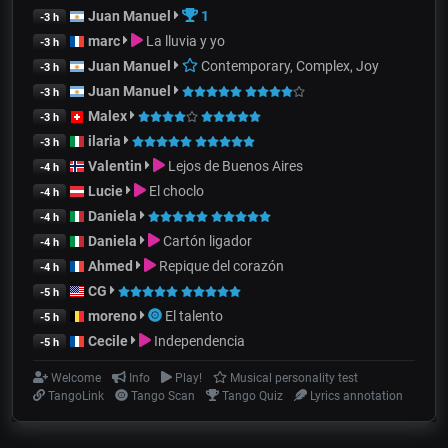
Juan Manuel
1
-3 h
marc
La lluvia y yo
-3 h
Juan Manuel
Contemporary, Complex, Joy
-3 h
Juan Manuel
-3 h
Malex
-3 h
ilaria
-3 h
Valentin
Lejos de Buenos Aires
-4 h
Lucie
El choclo
-4 h
Daniela
-4 h
Daniela
Cartón ligador
-4 h
Ahmed
Repique del corazón
-4 h
CG
-5 h
moreno
El talento
-5 h
Cecile
Independencia
-5 h
Welcome
Info
Play!
Musical personality test
TangoLink
Tango Scan
Tango Quiz
Lyrics annotation