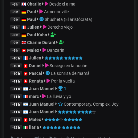
Charlie
Desde el alma
-8 h
Paul
Armenonville
-8 h
Paul
Shusheta (El aristócrata)
-9 h
Julien
Derecho viejo
-9 h
Paul Kuhn
-9 h
Charlie Durant
-9 h
Malex
Danzarín
-9 h
Julien
-10 h
Daniel
Sosiego en la noche
-10 h
Pascal
La sonrisa de mamá
-10 h
Renata
Por la vuelta
-11 h
Juan Manuel
1
-11 h
marc
La lluvia y yo
-11 h
Juan Manuel
Contemporary, Complex, Joy
-11 h
Juan Manuel
-11 h
Malex
-11 h
ilaria
-12 h