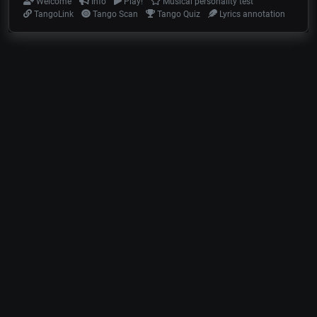
Welcome
Info
Play!
Musical personality test
TangoLink
Tango Scan
Tango Quiz
Lyrics annotation