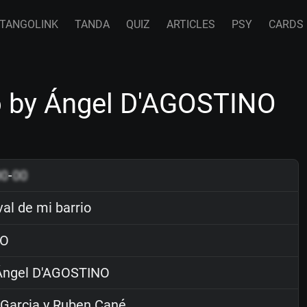
TANGOLINK
TANDA
QUIZ
ARTICLES
PSY
CARDS
o by Ángel D'AGOSTINO
00
-
00
al de mi barrio
O
ngel D'AGOSTINO
Garcia y Ruben Cané