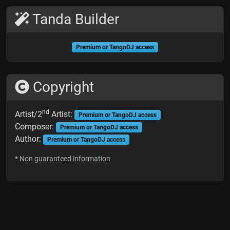
Tanda Builder
Premium or TangoDJ access
Copyright
nd
Artist/2
Artist:
Premium or TangoDJ access
Composer:
Premium or TangoDJ access
Author:
Premium or TangoDJ access
* Non guaranteed information