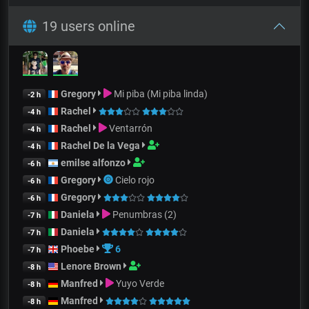
19 users online
Gregory
Mi piba (Mi piba linda)
-2 h
Rachel
-4 h
Rachel
Ventarrón
-4 h
Rachel De la Vega
-4 h
emilse alfonzo
-6 h
Gregory
Cielo rojo
-6 h
Gregory
-6 h
Daniela
Penumbras (2)
-7 h
Daniela
-7 h
Phoebe
6
-7 h
Lenore Brown
-8 h
Manfred
Yuyo Verde
-8 h
Manfred
-8 h