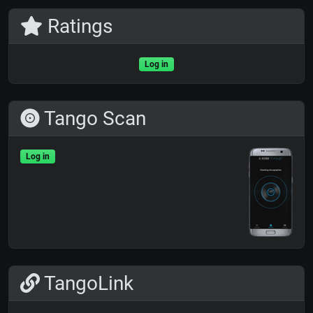
Ratings
Log in
Tango Scan
Log in
TangoLink