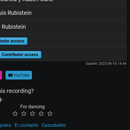
is Rubistein
 Rubistein
butor access
Contributor access
Update: 2023-06-18 14:44
YouTube
his recording?
For dancing
uiera
El cocherito
Cascabelito