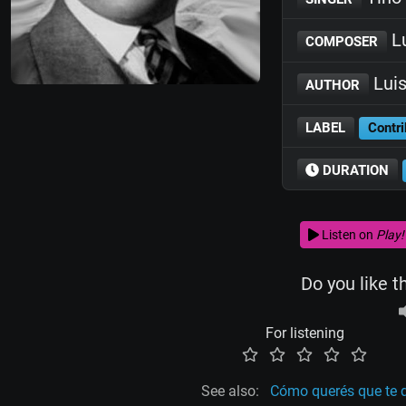
Lu
COMPOSER
Luis
AUTHOR
LABEL
Contri
DURATION
Listen on
Play!
Do you like t
For listening
See also:
Cómo querés que te q