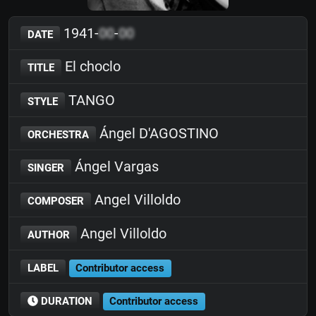
1941-
00
-
00
DATE
El choclo
TITLE
TANGO
STYLE
Ángel D'AGOSTINO
ORCHESTRA
Ángel Vargas
SINGER
Angel Villoldo
COMPOSER
Angel Villoldo
AUTHOR
LABEL
Contributor access
DURATION
Contributor access