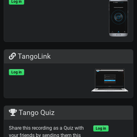
Log in
TangoLink
Log in
Tango Quiz
Share this recording as a Quiz with
Log in
your friends by sending them this