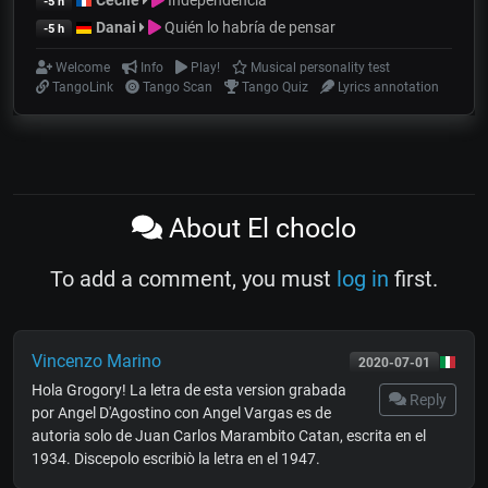
Cecile
Independencia
-5 h
Danai
Quién lo habría de pensar
-5 h
Welcome
Info
Play!
Musical personality test
TangoLink
Tango Scan
Tango Quiz
Lyrics annotation
About El choclo
To add a comment, you must
log in
first.
Vincenzo Marino
2020-07-01
Hola Grogory! La letra de esta version grabada
Reply
por Angel D'Agostino con Angel Vargas es de
autoria solo de Juan Carlos Marambito Catan, escrita en el
1934. Discepolo escribiò la letra en el 1947.