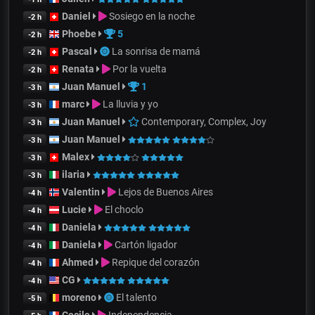
Daniel
Sosiego en la noche
-2 h
Phoebe
5
-2 h
Pascal
La sonrisa de mamá
-2 h
Renata
Por la vuelta
-2 h
Juan Manuel
1
-3 h
marc
La lluvia y yo
-3 h
Juan Manuel
Contemporary, Complex, Joy
-3 h
Juan Manuel
-3 h
Malex
-3 h
ilaria
-3 h
Valentin
Lejos de Buenos Aires
-4 h
Lucie
El choclo
-4 h
Daniela
-4 h
Daniela
Cartón ligador
-4 h
Ahmed
Repique del corazón
-4 h
CG
-4 h
moreno
El talento
-5 h