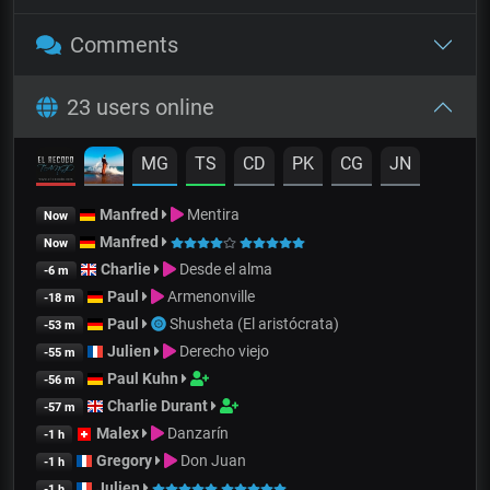
Comments
23 users online
MG
TS
CD
PK
CG
JN
Manfred
Mentira
Now
Manfred
Now
Charlie
Desde el alma
-6 m
Paul
Armenonville
-18 m
Paul
Shusheta (El aristócrata)
-53 m
Julien
Derecho viejo
-55 m
Paul Kuhn
-56 m
Charlie Durant
-57 m
Malex
Danzarín
-1 h
Gregory
Don Juan
-1 h
Julien
-1 h