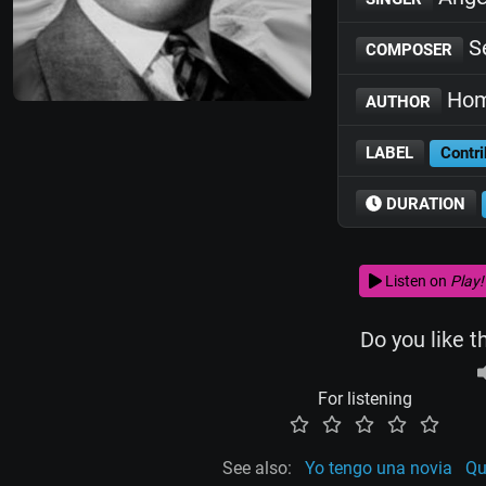
Se
COMPOSER
Hom
AUTHOR
LABEL
Contri
DURATION
Listen on
Play!
Do you like t
For listening
See also:
Yo tengo una novia
Qu