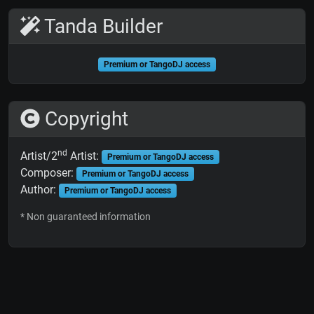
Tanda Builder
Premium or TangoDJ access
Copyright
nd
Artist/2
Artist:
Premium or TangoDJ access
Composer:
Premium or TangoDJ access
Author:
Premium or TangoDJ access
* Non guaranteed information