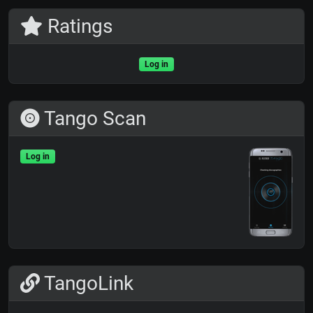
Ratings
Log in
Tango Scan
Log in
TangoLink