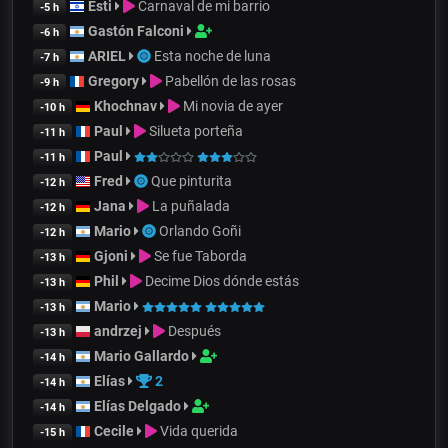
Esti
Carnaval de mi barrio
-5 h
Gastón Falconi
-6 h
ARIEL
Esta noche de luna
-7 h
Gregory
Pabellón de las rosas
-9 h
Khochnav
Mi novia de ayer
-10 h
Paul
Silueta porteña
-11 h
Paul
-11 h
Fred
Que pinturita
-12 h
Jana
La puñalada
-12 h
Mario
Orlando Goñi
-12 h
Gjoni
Se fue Taborda
-13 h
Phil
Decime Dios dónde estás
-13 h
Mario
-13 h
andrzej
Después
-13 h
Mario Gallardo
-14 h
Elías
2
-14 h
Elías Delgado
-14 h
Cecile
Vida querida
-15 h