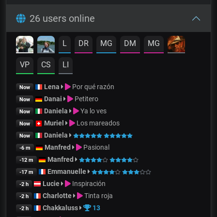
26 users online
L
DR
MG
DM
MG
VP
CS
LI
Lena
Por qué razón
Now
Danai
Petitero
Now
Daniela
Ya lo ves
Now
Muriel
Los mareados
Now
Daniela
Now
Manfred
Pasional
-6 m
Manfred
-12 m
Emmanuelle
-17 m
Lucie
Inspiración
-2 h
Charlotte
Tinta roja
-2 h
Chakkaluss
13
-2 h