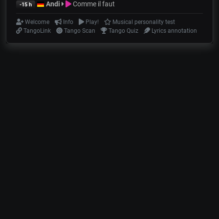
Andi
Comme il faut
-15 h
Welcome
Info
Play!
Musical personality test
TangoLink
Tango Scan
Tango Quiz
Lyrics annotation