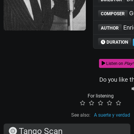
Gu
COMPOSER
Enr
AUTHOR
DURATION
Listen on
Play!
Do you like t
For listening
See also:
A suerte y verdad
Tango Scan