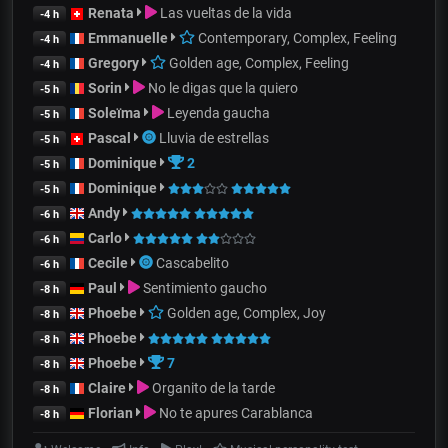
Renata
Las vueltas de la vida
-4 h
Emmanuelle
Contemporary, Complex, Feeling
-4 h
Gregory
Golden age, Complex, Feeling
-4 h
Sorin
No le digas que la quiero
-5 h
Soleïma
Leyenda gaucha
-5 h
Pascal
Lluvia de estrellas
-5 h
Dominique
2
-5 h
Dominique
-5 h
Andy
-6 h
Carlo
-6 h
Cecile
Cascabelito
-6 h
Paul
Sentimiento gaucho
-8 h
Phoebe
Golden age, Complex, Joy
-8 h
Phoebe
-8 h
Phoebe
7
-8 h
Claire
Organito de la tarde
-8 h
Florian
No te apures Carablanca
-8 h