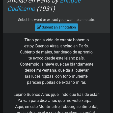
Anclao en Paris by
Enrique
Cadícamo
(1931)
Select the word or extract your want to annotate.
Submit an annotation
Tirao por la vida de errante bohemio
estoy, Buenos Aires, anclao en París.
Cubierto de males, bandeado de apremio,
te evoco desde este lejano país.
Contemplo la nieve que cae blandamente
desde mi ventana, que da al bulevar
las luces rojizas, con tono muriente,
parecen pupilas de extraño mirar.
Lejano Buenos Aires ¡qué lindo que has de estar!
Ya van para diez años que me viste zarpar...
Aquí, en este Montmartre, fobourg sentimental,
yo siento que el recuerdo me clava su puñal.