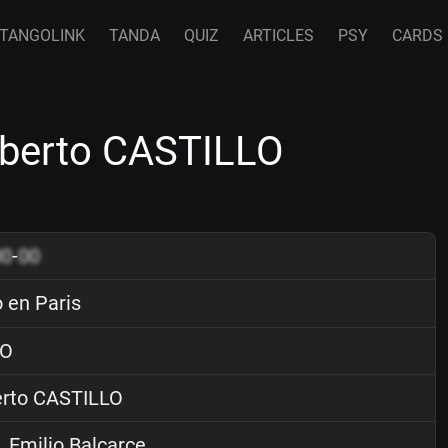
TANGOLINK
TANDA
QUIZ
ARTICLES
PSY
CARDS
lberto CASTILLO
00
-
00
 en Paris
O
rto CASTILLO
. Emilio Balcarce