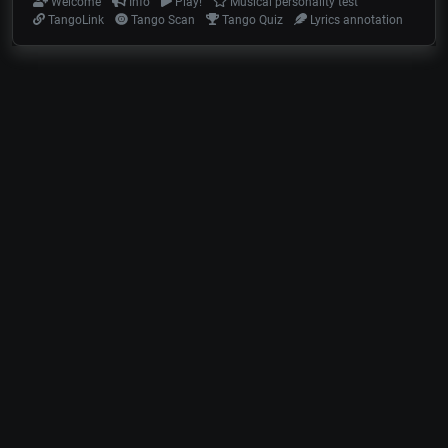
Welcome
Info
Play!
Musical personality test
TangoLink
Tango Scan
Tango Quiz
Lyrics annotation