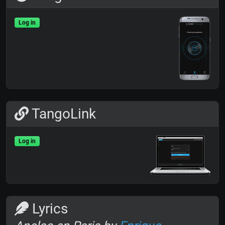
Log in
TangoLink
Log in
Lyrics