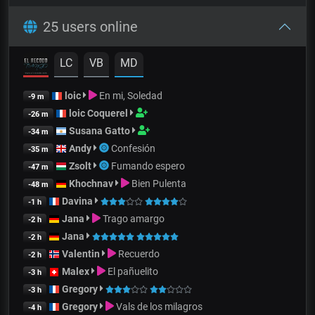
25 users online
LC
VB
MD
loic
En mi, Soledad
-9 m
loic Coquerel
-26 m
Susana Gatto
-34 m
Andy
Confesión
-35 m
Zsolt
Fumando espero
-47 m
Khochnav
Bien Pulenta
-48 m
Davina
-1 h
Jana
Trago amargo
-2 h
Jana
-2 h
Valentin
Recuerdo
-2 h
Malex
El pañuelito
-3 h
Gregory
-3 h
Gregory
Vals de los milagros
-4 h