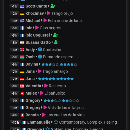
Scott Cantu
-1 h
Khochnav
Tango brujo
-2 h
Michael
Esta noche de luna
-3 h
loic
Ojos negros
-5 h
loic Coquerel
-5 h
Susana Gatto
-5 h
Andy
Confesión
-5 h
Zsolt
Fumando espero
-5 h
Davina
-6 h
Jana
Trago amargo
-7 h
Jana
-7 h
Valentin
Recuerdo
-8 h
Malex
El pañuelito
-8 h
Gregory
-9 h
Gregory
Vals de los milagros
-9 h
Renata
Las vueltas de la vida
-9 h
Emmanuelle
Contemporary, Complex, Feeling
-10 h
Gregory
Golden age, Complex, Feeling
-10 h