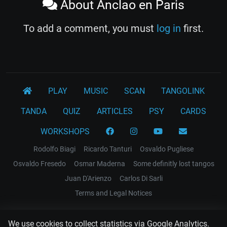
About Anclao en Paris
To add a comment, you must
log in
first.
PLAY
MUSIC
SCAN
TANGOLINK
TANDA
QUIZ
ARTICLES
PSY
CARDS
WORKSHOPS
Rodolfo Biagi
Ricardo Tanturi
Osvaldo Pugliese
Osvaldo Fresedo
Osmar Maderna
Some definitly lost tangos
Juan D'Arienzo
Carlos Di Sarli
Terms and Legal Notices
EL RECODO TANGO
We use cookies to collect statistics via Google Analytics.