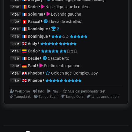
Sorin
No le digas que la quiero
-10 h
Soleïma
Leyenda gaucha
-10 h
Pascal
Lluvia de estrellas
-10 h
Dominique
2
-11 h
Dominique
-11 h
Andy
-11 h
Carlo
-11 h
Cecile
Cascabelito
-11 h
Paul
Sentimiento gaucho
-13 h
Phoebe
Golden age, Complex, Joy
-13 h
Phoebe
-13 h
Welcome
Info
Play!
Musical personality test
TangoLink
Tango Scan
Tango Quiz
Lyrics annotation