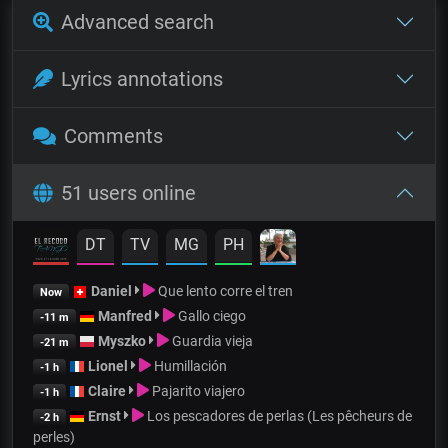
Advanced search
Lyrics annotations
Comments
51 users online
DT
TV
MG
PH
Daniel
Que lento corre el tren
Now
Manfred
Gallo ciego
-11 m
Myszko
Guardia vieja
-21 m
Lionel
Humillación
-1 h
Claire
Pajarito viajero
-1 h
Ernst
Los pescadores de perlas (Les pêcheurs de
-2 h
perles)