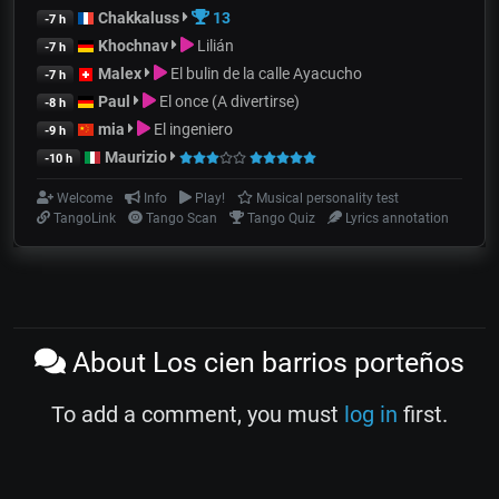
Chakkaluss
13
-7 h
Khochnav
Lilián
-7 h
Malex
El bulin de la calle Ayacucho
-7 h
Paul
El once (A divertirse)
-8 h
mia
El ingeniero
-9 h
Maurizio
-10 h
Welcome
Info
Play!
Musical personality test
TangoLink
Tango Scan
Tango Quiz
Lyrics annotation
About Los cien barrios porteños
To add a comment, you must
log in
first.