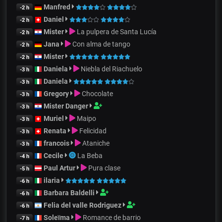
Manfred
-2 h
Daniel
-2 h
Mister
La pulpera de Santa Lucía
-2 h
Jana
Con alma de tango
-2 h
Mister
-2 h
Daniela
Niebla del Riachuelo
-3 h
Daniela
-3 h
Gregory
Chocolate
-3 h
Mister Danger
-3 h
Muriel
Maipo
-3 h
Renata
Felicidad
-3 h
francois
Ataniche
-3 h
Cecile
La Beba
-4 h
Paul Artur
Pura clase
-5 h
ilaria
-6 h
Barbara Baldelli
-6 h
Felia del valle Rodriguez
-6 h
Soleïma
Romance de barrio
-7 h