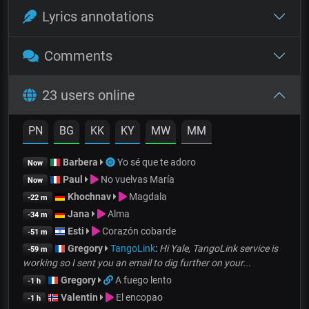
Lyrics annotations
Comments
23 users online
PN
BG
KK
KY
MW
MM
Barbera
Yo sé que te adoro
Now
Paul
No vuelvas María
Now
Khochnav
Magdala
-22 m
Jana
Alma
-34 m
Esti
Corazón cobarde
-51 m
Gregory
TangoLink
:
Hi Yale, TangoLink service is
-59 m
working so I sent you an email to dig further on your...
Gregory
A fuego lento
-1 h
Valentin
El encopao
-1 h