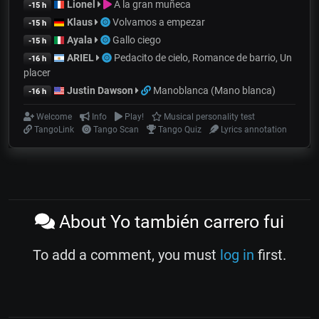
Lionel
A la gran muñeca
-15 h
Klaus
Volvamos a empezar
-15 h
Ayala
Gallo ciego
-15 h
ARIEL
Pedacito de cielo, Romance de barrio, Un
-16 h
placer
Justin Dawson
Manoblanca (Mano blanca)
-16 h
Welcome
Info
Play!
Musical personality test
TangoLink
Tango Scan
Tango Quiz
Lyrics annotation
About Yo también carrero fui
To add a comment, you must
log in
first.