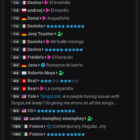
Davina
El Incendio
-1 h
andrzej
El monito
-1 h
Danai
Acquaforte
-1 h
Daniela
-1 h
Josy Teacher
-1 h
Daniela
Mi fuelle rezonga
-1 h
Davina
-1 h
Frédéric
El huracán
-2 h
Jana
Romance de barrio
-3 h
Roberto Moya
-4 h
Beat
-4 h
Beat
La cumparsita
-4 h
Yale
TangoLink
:
Are people having issues with
-5 h
TangoLink lately? Its giving me errors on all the songs....
CG
-8 h
sarah mamphey smamphey
-13 h
Franco
Contemporary, Regular, Joy
-14 h
Franco
-14 h