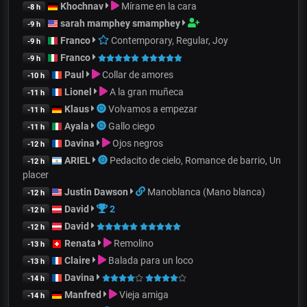
Khochnav
Mírame en la cara
-8 h
sarah mamphey smamphey
-9 h
Franco
Contemporary, Regular, Joy
-9 h
Franco
-9 h
Paul
Collar de amores
-10 h
Lionel
A la gran muñeca
-11 h
Klaus
Volvamos a empezar
-11 h
Ayala
Gallo ciego
-11 h
Davina
Ojos negros
-12 h
ARIEL
Pedacito de cielo, Romance de barrio, Un
-12 h
placer
Justin Dawson
Manoblanca (Mano blanca)
-12 h
David
2
-12 h
David
-12 h
Renata
Remolino
-13 h
Claire
Balada para un loco
-13 h
Davina
-14 h
Manfred
Vieja amiga
-14 h