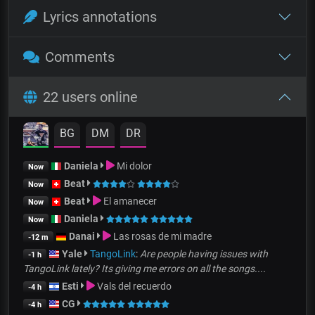
Lyrics annotations
Comments
22 users online
BG
DM
DR
Daniela
Mi dolor
Now
Beat
Now
Beat
El amanecer
Now
Daniela
Now
Danai
Las rosas de mi madre
-12 m
Yale
TangoLink
:
Are people having issues with
-1 h
TangoLink lately? Its giving me errors on all the songs....
Esti
Vals del recuerdo
-4 h
CG
-4 h