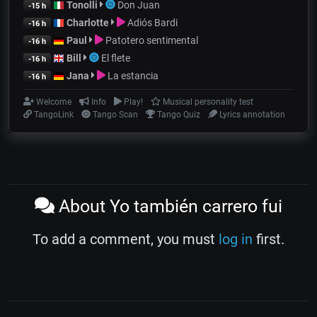
Tonolli
Don Juan
-15 h
Charlotte
Adiós Bardi
-16 h
Paul
Patotero sentimental
-16 h
Bill
El flete
-16 h
Jana
La estancia
-16 h
Welcome
Info
Play!
Musical personality test
TangoLink
Tango Scan
Tango Quiz
Lyrics annotation
About Yo también carrero fui
To add a comment, you must
log in
first.