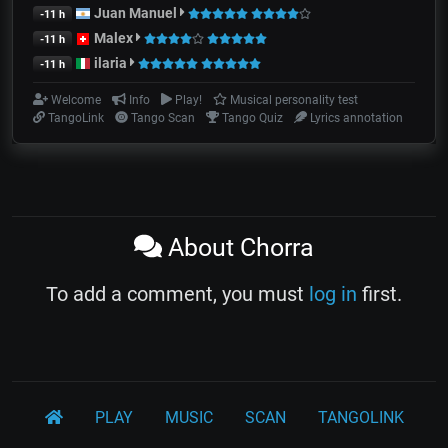
Juan Manuel
-11 h
Malex
-11 h
ilaria
-11 h
Welcome
Info
Play!
Musical personality test
TangoLink
Tango Scan
Tango Quiz
Lyrics annotation
About Chorra
To add a comment, you must
log in
first.
PLAY
MUSIC
SCAN
TANGOLINK