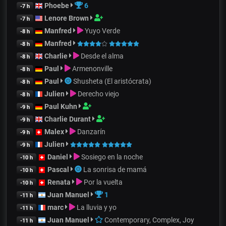
Phoebe
6
-7 h
Lenore Brown
-7 h
Manfred
Yuyo Verde
-8 h
Manfred
-8 h
Charlie
Desde el alma
-8 h
Paul
Armenonville
-8 h
Paul
Shusheta (El aristócrata)
-8 h
Julien
Derecho viejo
-8 h
Paul Kuhn
-9 h
Charlie Durant
-9 h
Malex
Danzarín
-9 h
Julien
-9 h
Daniel
Sosiego en la noche
-10 h
Pascal
La sonrisa de mamá
-10 h
Renata
Por la vuelta
-10 h
Juan Manuel
1
-11 h
marc
La lluvia y yo
-11 h
Juan Manuel
Contemporary, Complex, Joy
-11 h