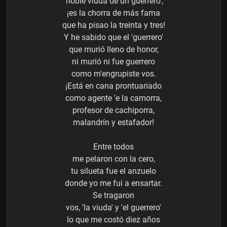
'noble viuda de un guerrero',
¡es la chorra de más fama
que ha pisao la treinta y tres!
Y he sabido que el 'guerrero'
que murió lleno de honor,
ni murió ni fue guerrero
como m'engrupiste vos.
¡Está en cana prontuariado
como agente 'e la camorra,
profesor de cachiporra,
malandrín y estafador!
Entre todos
me pelaron con la cero,
tu silueta fue el anzuelo
donde yo me fui a ensartar.
Se tragaron
vos, 'la viuda' y 'el guerrero'
lo que me costó diez años