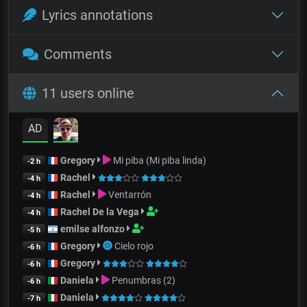
Lyrics annotations
Comments
11 users online
AD
Gregory
Mi piba (Mi piba linda)
-2 h
Rachel
-4 h
Rachel
Ventarrón
-4 h
Rachel De la Vega
-4 h
emilse alfonzo
-5 h
Gregory
Cielo rojo
-6 h
Gregory
-6 h
Daniela
Penumbras (2)
-6 h
Daniela
-7 h