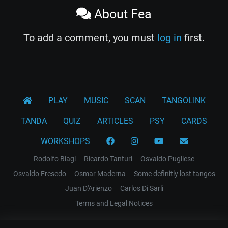
About Fea
To add a comment, you must
log in
first.
PLAY
MUSIC
SCAN
TANGOLINK
TANDA
QUIZ
ARTICLES
PSY
CARDS
WORKSHOPS
Rodolfo Biagi
Ricardo Tanturi
Osvaldo Pugliese
Osvaldo Fresedo
Osmar Maderna
Some definitly lost tangos
Juan D'Arienzo
Carlos Di Sarli
Terms and Legal Notices