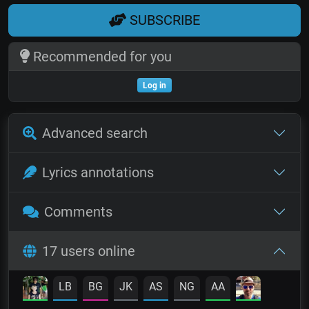
SUBSCRIBE
Recommended for you
Log in
Advanced search
Lyrics annotations
Comments
17 users online
LB
BG
JK
AS
NG
AA