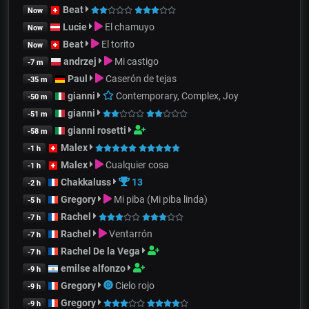
Beat
Now
Lucie
El chamuyo
Now
Beat
El torito
Now
andrzej
Mi castigo
-7 m
Paul
Caserón de tejas
-35 m
gianni
Contemporary, Complex, Joy
-50 m
gianni
-51 m
gianni rosetti
-58 m
Malex
-1 h
Malex
Cualquier cosa
-1 h
Chakkaluss
13
-2 h
Gregory
Mi piba (Mi piba linda)
-5 h
Rachel
-7 h
Rachel
Ventarrón
-7 h
Rachel De la Vega
-7 h
emilse alfonzo
-9 h
Gregory
Cielo rojo
-9 h
Gregory
-9 h