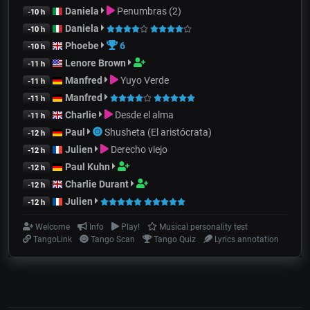
Daniela
Penumbras (2)
-10 h
Daniela
-10 h
Phoebe
6
-10 h
Lenore Brown
-11 h
Manfred
Yuyo Verde
-11 h
Manfred
-11 h
Charlie
Desde el alma
-11 h
Paul
Shusheta (El aristócrata)
-12 h
Julien
Derecho viejo
-12 h
Paul Kuhn
-12 h
Charlie Durant
-12 h
Julien
-12 h
Welcome
Info
Play!
Musical personality test
TangoLink
Tango Scan
Tango Quiz
Lyrics annotation