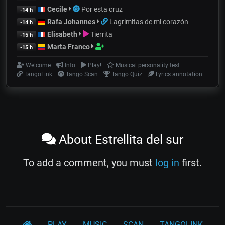
Cecile
Por esta cruz
-14 h
Rafa Johannes
Lagrimitas de mi corazón
-14 h
Elisabeth
Tierrita
-15 h
Marta Franco
-15 h
Welcome
Info
Play!
Musical personality test
TangoLink
Tango Scan
Tango Quiz
Lyrics annotation
About Estrellita del sur
To add a comment, you must
log in
first.
PLAY
MUSIC
SCAN
TANGOLINK