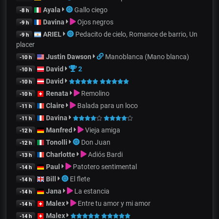
Ayala
Gallo ciego
-8 h
Davina
Ojos negros
-9 h
ARIEL
Pedacito de cielo, Romance de barrio, Un
-9 h
placer
Justin Dawson
Manoblanca (Mano blanca)
-10 h
David
2
-10 h
David
-10 h
Renata
Remolino
-10 h
Claire
Balada para un loco
-11 h
Davina
-11 h
Manfred
Vieja amiga
-12 h
Tonolli
Don Juan
-12 h
Charlotte
Adiós Bardi
-13 h
Paul
Patotero sentimental
-14 h
Bill
El flete
-14 h
Jana
La estancia
-14 h
Malex
Entre tu amor y mi amor
-14 h
Malex
-14 h