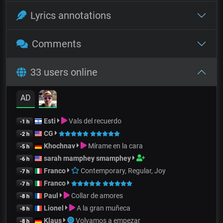
Lyrics annotations
Comments
33 users online
AD
Esti
Vals del recuerdo
-1 h
CG
-2 h
Khochnav
Mírame en la cara
-5 h
sarah mamphey smamphey
-6 h
Franco
Contemporary, Regular, Joy
-7 h
Franco
-7 h
Paul
Collar de amores
-8 h
Lionel
A la gran muñeca
-8 h
Klaus
Volvamos a empezar
-8 h