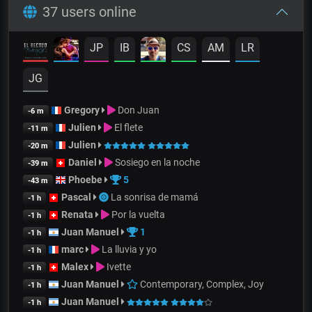
37 users online
JP
IB
CS
AM
LR
JG
Gregory
Don Juan
-6 m
Julien
El flete
-11 m
Julien
-20 m
Daniel
Sosiego en la noche
-39 m
Phoebe
5
-43 m
Pascal
La sonrisa de mamá
-1 h
Renata
Por la vuelta
-1 h
Juan Manuel
1
-1 h
marc
La lluvia y yo
-1 h
Malex
Ivette
-1 h
Juan Manuel
Contemporary, Complex, Joy
-1 h
Juan Manuel
-1 h