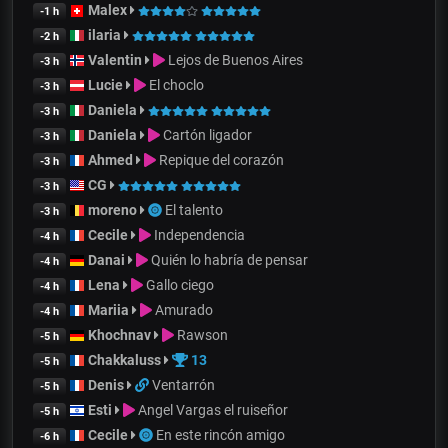
Malex
-1 h
ilaria
-2 h
Valentin
Lejos de Buenos Aires
-3 h
Lucie
El choclo
-3 h
Daniela
-3 h
Daniela
Cartón ligador
-3 h
Ahmed
Repique del corazón
-3 h
CG
-3 h
moreno
El talento
-3 h
Cecile
Independencia
-4 h
Danai
Quién lo habría de pensar
-4 h
Lena
Gallo ciego
-4 h
Mariia
Amurado
-4 h
Khochnav
Rawson
-5 h
Chakkaluss
13
-5 h
Denis
Ventarrón
-5 h
Esti
Angel Vargas el ruiseñor
-5 h
Cecile
En este rincón amigo
-6 h