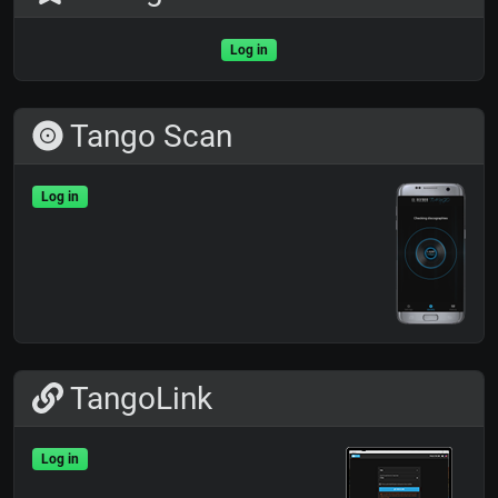
Log in
Tango Scan
Log in
TangoLink
Log in