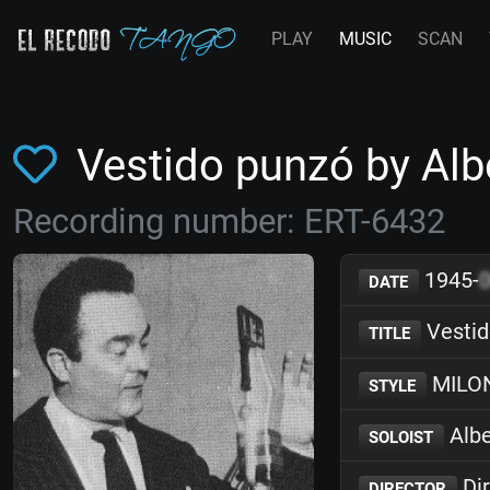
PLAY
MUSIC
SCAN
Vestido punzó by Al
Recording number: ERT-6432
1945-
DATE
Vestid
TITLE
MILO
STYLE
Albe
SOLOIST
Dir
DIRECTOR