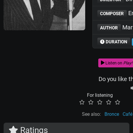
En
COMPOSER
Mari
AUTHOR
DURATION
Listen on
Play!
Do you like t
For listening
See also:
Bronce
Café
Ratings