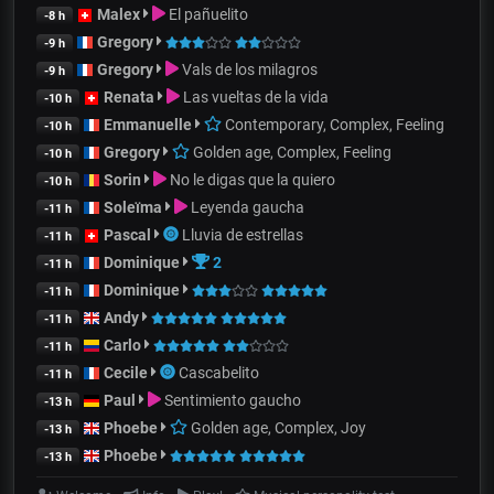
Malex
El pañuelito
-8 h
Gregory
-9 h
Gregory
Vals de los milagros
-9 h
Renata
Las vueltas de la vida
-10 h
Emmanuelle
Contemporary, Complex, Feeling
-10 h
Gregory
Golden age, Complex, Feeling
-10 h
Sorin
No le digas que la quiero
-10 h
Soleïma
Leyenda gaucha
-11 h
Pascal
Lluvia de estrellas
-11 h
Dominique
2
-11 h
Dominique
-11 h
Andy
-11 h
Carlo
-11 h
Cecile
Cascabelito
-11 h
Paul
Sentimiento gaucho
-13 h
Phoebe
Golden age, Complex, Joy
-13 h
Phoebe
-13 h