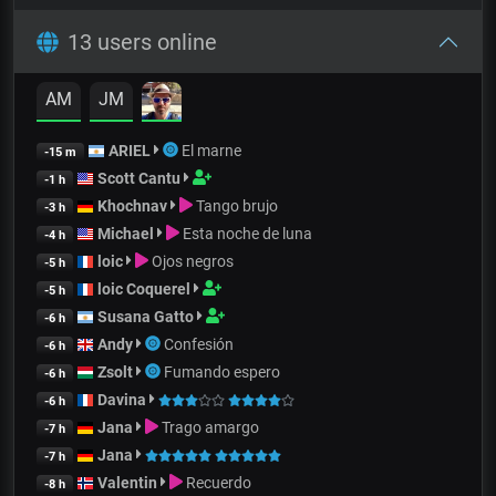
13 users online
AM
JM
ARIEL
El marne
-15 m
Scott Cantu
-1 h
Khochnav
Tango brujo
-3 h
Michael
Esta noche de luna
-4 h
loic
Ojos negros
-5 h
loic Coquerel
-5 h
Susana Gatto
-6 h
Andy
Confesión
-6 h
Zsolt
Fumando espero
-6 h
Davina
-6 h
Jana
Trago amargo
-7 h
Jana
-7 h
Valentin
Recuerdo
-8 h