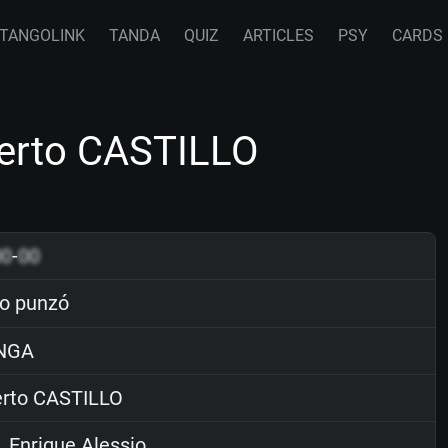
TANGOLINK
TANDA
QUIZ
ARTICLES
PSY
CARDS
berto CASTILLO
00
-
00
o punzó
NGA
rto CASTILLO
. Enrique Alessio