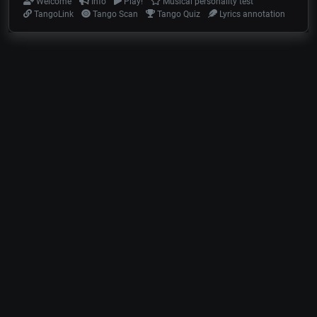
Welcome
Info
Play!
Musical personality test
TangoLink
Tango Scan
Tango Quiz
Lyrics annotation