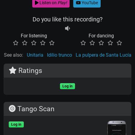
Listen on
Play!
YouTube
Do you like this recording?
For listening
For dancing
See also:
Unitaria
Idilio trunco
La pulpera de Santa Lucía
Ratings
Log in
Tango Scan
Log in