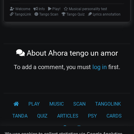
Welcome
Info
Play!
Musical personality test
TangoLink
Tango Scan
Tango Quiz
Lyrics annotation
About Ahora tengo un amor
To add a comment, you must
log in
first.
PLAY
MUSIC
SCAN
TANGOLINK
TANDA
QUIZ
ARTICLES
PSY
CARDS
WORKSHOPS