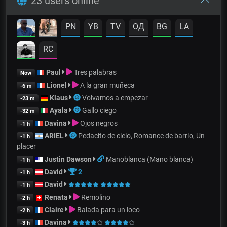
23 users online
PN
YB
TV
OД
BG
LA
RC
Paul
Tres palabras
Now
Lionel
A la gran muñeca
-6 m
Klaus
Volvamos a empezar
-23 m
Ayala
Gallo ciego
-32 m
Davina
Ojos negros
-1 h
ARIEL
Pedacito de cielo, Romance de barrio, Un
-1 h
placer
Justin Dawson
Manoblanca (Mano blanca)
-1 h
David
2
-1 h
David
-1 h
Renata
Remolino
-2 h
Claire
Balada para un loco
-2 h
Davina
-3 h