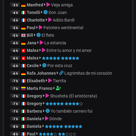
Manfred
Vieja amiga
-3 h
Tonolli
Don Juan
-4 h
Charlotte
Adiós Bardi
-5 h
Paul
Patotero sentimental
-5 h
Bill
El flete
-5 h
Jana
La estancia
-6 h
Malex
Entre tu amor y mi amor
-6 h
Malex
-6 h
Cecile
Por esta cruz
-6 h
Rafa Johannes
Lagrimitas de mi corazón
-6 h
Elisabeth
Tierrita
-7 h
Marta Franco
-7 h
Gregory
Shusheta (El aristócrata)
-7 h
Gregory
-7 h
Barbera
Yo también carrero fui
-7 h
Daniela
Dónde
-7 h
Daniela
-8 h
Paul
-8 h