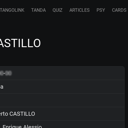
TANGOLINK
TANDA
QUIZ
ARTICLES
PSY
CARDS
CASTILLO
00
-
00
ia
rto CASTILLO
. Enrique Alessio