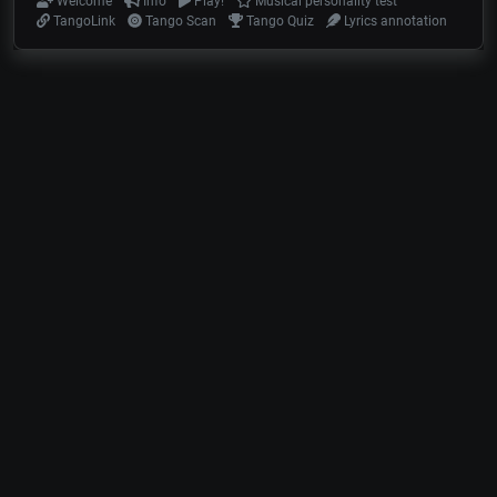
Welcome
Info
Play!
Musical personality test
TangoLink
Tango Scan
Tango Quiz
Lyrics annotation