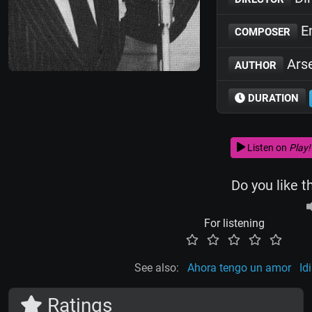
En
COMPOSER
Ars
AUTHOR
DURATION
Listen on
Play!
Do you like t
For listening
See also:
Ahora tengo un amor
Id
Ratings