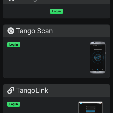
Log in
Tango Scan
Log in
TangoLink
Log in