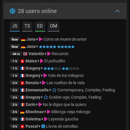
28 users online
JS
TS
ED
OM
Jana
Como se muere de amor
Now
Jana
Now
Valentin
Recuerdo
-44 m
Malex
El pañuelito
-1 h
Gregory
-1 h
Gregory
Vals de los milagros
-1 h
Renata
Las vueltas de la vida
-2 h
Emmanuelle
Contemporary, Complex, Feeling
-2 h
Gregory
Golden age, Complex, Feeling
-2 h
Sorin
No le digas que la quiero
-2 h
Khochnav
Milonga vieja milonga
-3 h
Soleïma
Leyenda gaucha
-3 h
Pascal
Lluvia de estrellas
-3 h