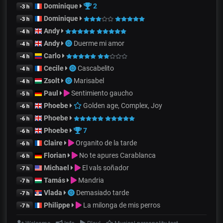
Dominique
2
-3 h
Dominique
-3 h
Andy
-4 h
Andy
Duerme mi amor
-4 h
Carlo
-4 h
Cecile
Cascabelito
-4 h
Zsolt
Marisabel
-4 h
Paul
Sentimiento gaucho
-5 h
Phoebe
Golden age, Complex, Joy
-6 h
Phoebe
-6 h
Phoebe
7
-6 h
Claire
Organito de la tarde
-6 h
Florian
No te apures Carablanca
-6 h
Michael
El vals soñador
-7 h
Tamás
Mandria
-7 h
Vlada
Demasiado tarde
-7 h
Philippe
La milonga de mis perros
-7 h