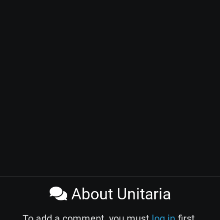
About Unitaria
To add a comment, you must
log in
first.