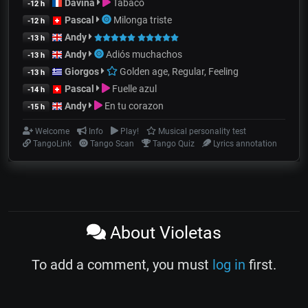
Davina
Tabaco
-12 h
Pascal
Milonga triste
-12 h
Andy
-13 h
Andy
Adiós muchachos
-13 h
Giorgos
Golden age, Regular, Feeling
-13 h
Pascal
Fuelle azul
-14 h
Andy
En tu corazon
-15 h
Welcome
Info
Play!
Musical personality test
TangoLink
Tango Scan
Tango Quiz
Lyrics annotation
About Violetas
To add a comment, you must
log in
first.