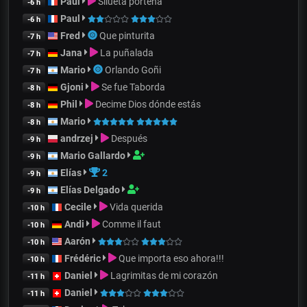
Paul
Silueta porteña
-6 h
Paul
-6 h
Fred
Que pinturita
-7 h
Jana
La puñalada
-7 h
Mario
Orlando Goñi
-7 h
Gjoni
Se fue Taborda
-8 h
Phil
Decime Dios dónde estás
-8 h
Mario
-8 h
andrzej
Después
-9 h
Mario Gallardo
-9 h
Elías
2
-9 h
Elías Delgado
-9 h
Cecile
Vida querida
-10 h
Andi
Comme il faut
-10 h
Aarón
-10 h
Frédéric
Que importa eso ahora!!!
-10 h
Daniel
Lagrimitas de mi corazón
-11 h
Daniel
-11 h