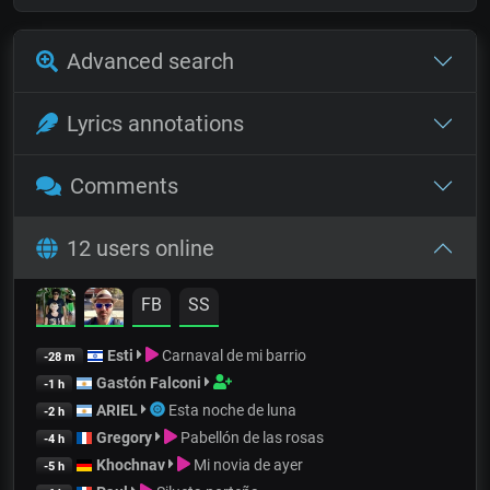
Advanced search
Lyrics annotations
Comments
12 users online
FB
SS
Esti
Carnaval de mi barrio
-28 m
Gastón Falconi
-1 h
ARIEL
Esta noche de luna
-2 h
Gregory
Pabellón de las rosas
-4 h
Khochnav
Mi novia de ayer
-5 h