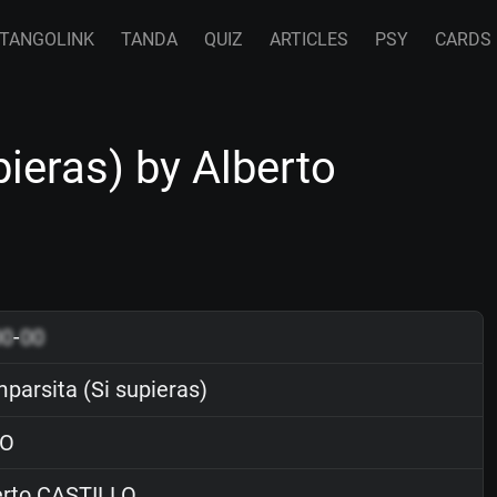
TANGOLINK
TANDA
QUIZ
ARTICLES
PSY
CARDS
ieras) by Alberto
00
-
00
parsita (Si supieras)
O
rto CASTILLO