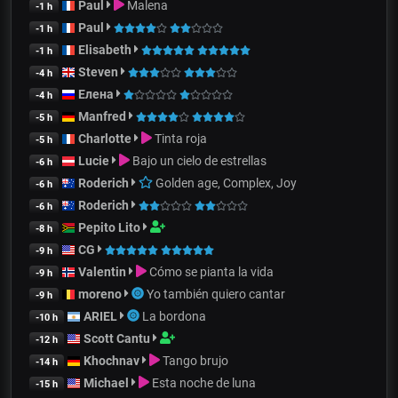
Paul
Malena
-1 h
Paul
-1 h
Elisabeth
-1 h
Steven
-4 h
Елена
-4 h
Manfred
-5 h
Charlotte
Tinta roja
-5 h
Lucie
Bajo un cielo de estrellas
-6 h
Roderich
Golden age, Complex, Joy
-6 h
Roderich
-6 h
Pepito Lito
-8 h
CG
-9 h
Valentin
Cómo se pianta la vida
-9 h
moreno
Yo también quiero cantar
-9 h
ARIEL
La bordona
-10 h
Scott Cantu
-12 h
Khochnav
Tango brujo
-14 h
Michael
Esta noche de luna
-15 h