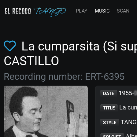
PLAY
MUSIC
SCAN
La cumparsita (Si sup
CASTILLO
Recording number: ERT-6395
1955-
DATE
La cum
TITLE
TANG
STYLE
Albe
SOLOIST