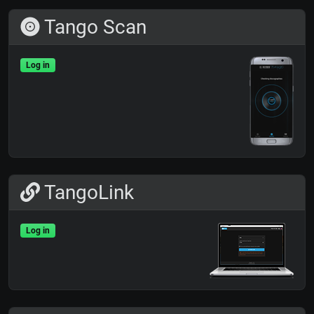
Tango Scan
Log in
TangoLink
Log in