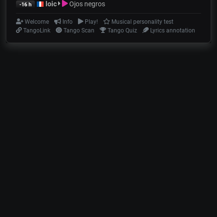
loic
Ojos negros
-16 h
Welcome
Info
Play!
Musical personality test
TangoLink
Tango Scan
Tango Quiz
Lyrics annotation