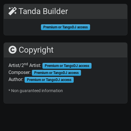
Tanda Builder
Premium or TangoDJ access
Copyright
nd
Artist/2
Artist:
Premium or TangoDJ access
Composer:
Premium or TangoDJ access
Author:
Premium or TangoDJ access
* Non guaranteed information