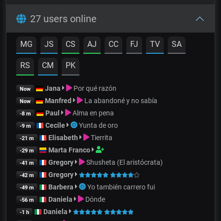
27 users online
MG
JS
CS
AJ
CC
FJ
TV
SA
RS
CM
PK
Jana
Por qué razón
Now
Manfred
La abandoné y no sabía
Now
Paul
Alma en pena
-8 m
Cecile
Yunta de oro
-9 m
Elisabeth
Tierrita
-21 m
Marta Franco
-29 m
Gregory
Shusheta (El aristócrata)
-41 m
Gregory
-42 m
Barbera
Yo también carrero fui
-49 m
Daniela
Dónde
-56 m
Daniela
-1 h