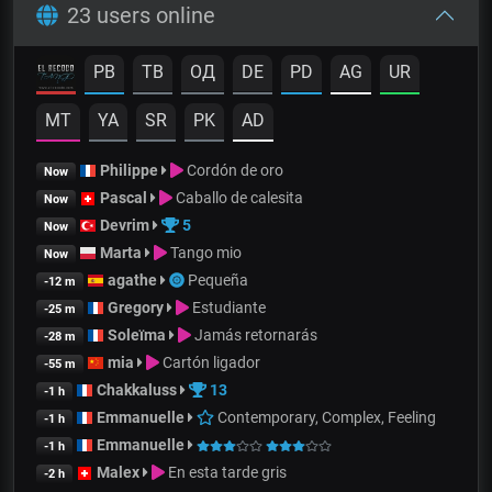
23 users online
PB
TB
OД
DE
PD
AG
UR
MT
YA
SR
PK
AD
Philippe
Cordón de oro
Now
Pascal
Caballo de calesita
Now
Devrim
5
Now
Marta
Tango mio
Now
agathe
Pequeña
-12 m
Gregory
Estudiante
-25 m
Soleïma
Jamás retornarás
-28 m
mia
Cartón ligador
-55 m
Chakkaluss
13
-1 h
Emmanuelle
Contemporary, Complex, Feeling
-1 h
Emmanuelle
-1 h
Malex
En esta tarde gris
-2 h