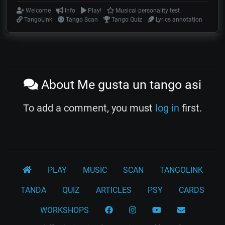
Welcome
Info
Play!
Musical personality test
TangoLink
Tango Scan
Tango Quiz
Lyrics annotation
About Me gusta un tango asi
To add a comment, you must
log in
first.
PLAY
MUSIC
SCAN
TANGOLINK
TANDA
QUIZ
ARTICLES
PSY
CARDS
WORKSHOPS