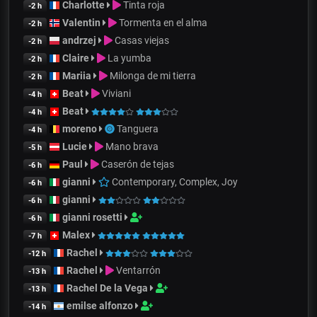
Charlotte
Tinta roja
-2 h
Valentin
Tormenta en el alma
-2 h
andrzej
Casas viejas
-2 h
Claire
La yumba
-2 h
Mariia
Milonga de mi tierra
-2 h
Beat
Viviani
-4 h
Beat
-4 h
moreno
Tanguera
-4 h
Lucie
Mano brava
-5 h
Paul
Caserón de tejas
-6 h
gianni
Contemporary, Complex, Joy
-6 h
gianni
-6 h
gianni rosetti
-6 h
Malex
-7 h
Rachel
-12 h
Rachel
Ventarrón
-13 h
Rachel De la Vega
-13 h
emilse alfonzo
-14 h