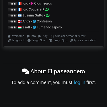
loic
Ojos negros
-15 h
loic Coquerel
-16 h
Susana Gatto
-16 h
Andy
Confesión
-16 h
Zsolt
Fumando espero
-16 h
Welcome
Info
Play!
Musical personality test
TangoLink
Tango Scan
Tango Quiz
Lyrics annotation
About El paseandero
To add a comment, you must
log in
first.