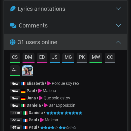
Lyrics annotations
Comments
31 users online
CS
DM
ED
JS
MG
PK
MW
CC
AJ
Elisabeth
Porque soy reo
Now
Paul
Malena
Now
Jana
Que solo estoy
Now
Daniela
Bar Exposición
Now
Daniela
-15 m
Paul
Malena
-55 m
Paul
-57 m