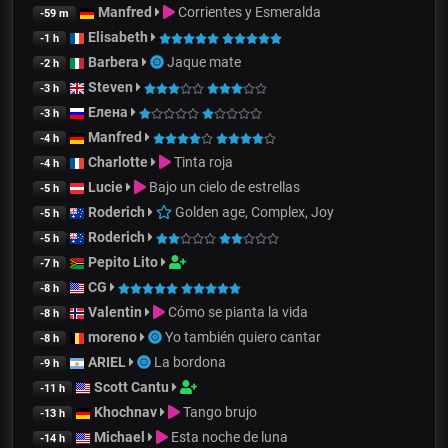
Manfred
Corrientes y Esmeralda
-59 m
Elisabeth
-1 h
Barbera
Jaque mate
-2 h
Steven
-3 h
Елена
-3 h
Manfred
-4 h
Charlotte
Tinta roja
-4 h
Lucie
Bajo un cielo de estrellas
-5 h
Roderich
Golden age, Complex, Joy
-5 h
Roderich
-5 h
Pepito Lito
-7 h
CG
-8 h
Valentin
Cómo se pianta la vida
-8 h
moreno
Yo también quiero cantar
-8 h
ARIEL
La bordona
-9 h
Scott Cantu
-11 h
Khochnav
Tango brujo
-13 h
Michael
Esta noche de luna
-14 h