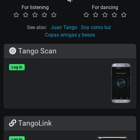
For listening
For dancing
See also:
Juan Tango
Soy como luz
Copas amigas y besos
Tango Scan
Log in
TangoLink
Log in