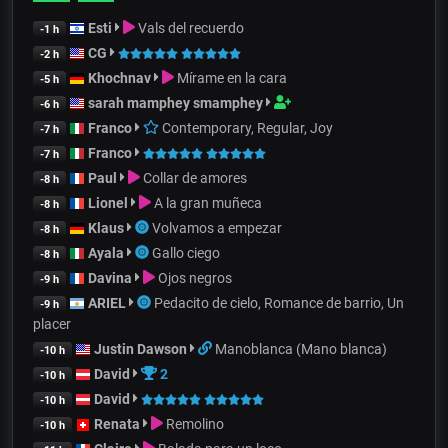
Esti
Vals del recuerdo
-1 h
CG
-2 h
Khochnav
Mírame en la cara
-5 h
sarah mamphey smamphey
-6 h
Franco
Contemporary, Regular, Joy
-7 h
Franco
-7 h
Paul
Collar de amores
-8 h
Lionel
A la gran muñeca
-8 h
Klaus
Volvamos a empezar
-8 h
Ayala
Gallo ciego
-8 h
Davina
Ojos negros
-9 h
ARIEL
Pedacito de cielo, Romance de barrio, Un
-9 h
placer
Justin Dawson
Manoblanca (Mano blanca)
-10 h
David
2
-10 h
David
-10 h
Renata
Remolino
-10 h