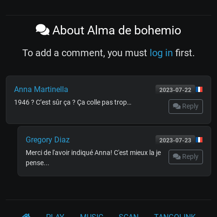
About Alma de bohemio
To add a comment, you must
log in
first.
Anna Martinella
2023-07-22
1946 ? C’est sûr ça ? Ça colle pas trop…
Reply
Gregory Diaz
2023-07-23
Merci de l'avoir indiqué Anna! C'est mieux la je
Reply
pense...