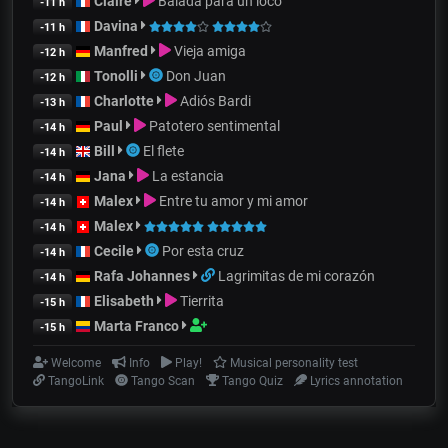
Claire
Balada para un loco
-11 h
Davina
-11 h
Manfred
Vieja amiga
-12 h
Tonolli
Don Juan
-12 h
Charlotte
Adiós Bardi
-13 h
Paul
Patotero sentimental
-14 h
Bill
El flete
-14 h
Jana
La estancia
-14 h
Malex
Entre tu amor y mi amor
-14 h
Malex
-14 h
Cecile
Por esta cruz
-14 h
Rafa Johannes
Lagrimitas de mi corazón
-14 h
Elisabeth
Tierrita
-15 h
Marta Franco
-15 h
Welcome
Info
Play!
Musical personality test
TangoLink
Tango Scan
Tango Quiz
Lyrics annotation