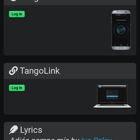
Log in
TangoLink
Log in
Lyrics