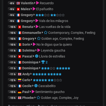
Valentin
Recuerdo
-8 h
Malex
El pañuelito
-9 h
Gregory
-9 h
Gregory
Vals de los milagros
-9 h
Renata
Las vueltas de la vida
-10 h
Emmanuelle
Contemporary, Complex, Feeling
-10 h
Gregory
Golden age, Complex, Feeling
-10 h
Sorin
No le digas que la quiero
-10 h
Soleïma
Leyenda gaucha
-11 h
Pascal
Lluvia de estrellas
-11 h
Dominique
2
-11 h
Dominique
-11 h
Andy
-11 h
Carlo
-12 h
Cecile
Cascabelito
-12 h
Paul
Sentimiento gaucho
-13 h
Phoebe
Golden age, Complex, Joy
-13 h