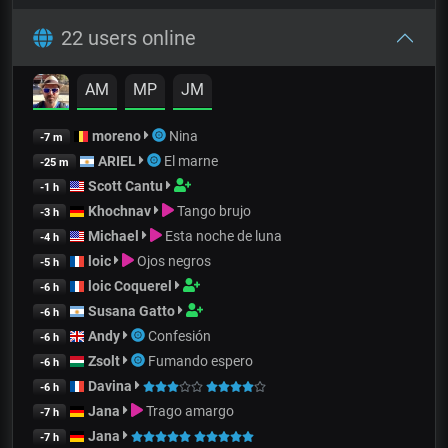
22 users online
AM
MP
JM
moreno
Nina
-7 m
ARIEL
El marne
-25 m
Scott Cantu
-1 h
Khochnav
Tango brujo
-3 h
Michael
Esta noche de luna
-4 h
loic
Ojos negros
-5 h
loic Coquerel
-6 h
Susana Gatto
-6 h
Andy
Confesión
-6 h
Zsolt
Fumando espero
-6 h
Davina
-6 h
Jana
Trago amargo
-7 h
Jana
-7 h