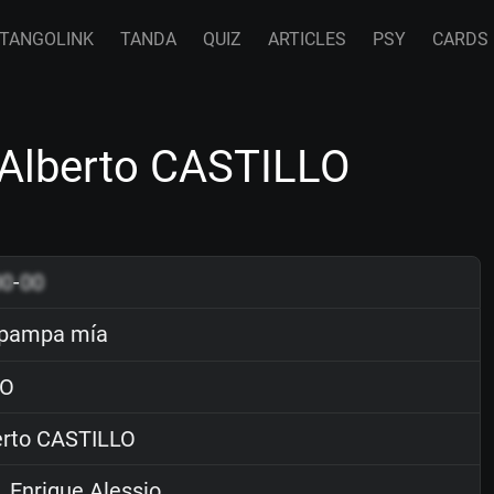
TANGOLINK
TANDA
QUIZ
ARTICLES
PSY
CARDS
Alberto CASTILLO
00
-
00
 pampa mía
O
rto CASTILLO
. Enrique Alessio