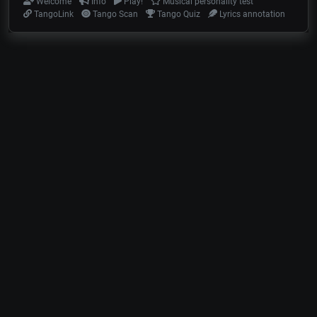
Welcome
Info
Play!
Musical personality test
TangoLink
Tango Scan
Tango Quiz
Lyrics annotation