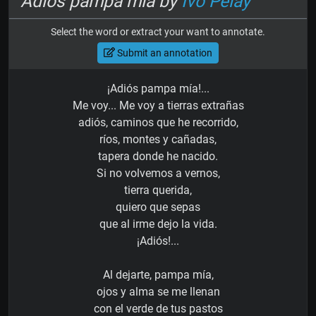
Adiós pampa mía by
Ivo Pelay
Select the word or extract your want to annotate.
Submit an annotation
¡Adiós pampa mía!...
Me voy... Me voy a tierras extrañas
adiós, caminos que he recorrido,
ríos, montes y cañadas,
tapera donde he nacido.
Si no volvemos a vernos,
tierra querida,
quiero que sepas
que al irme dejo la vida.
¡Adiós!...
Al dejarte, pampa mía,
ojos y alma se me llenan
con el verde de tus pastos