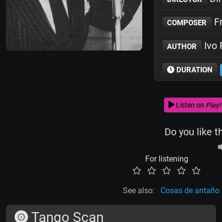
Fr
COMPOSER
Ivo 
AUTHOR
DURATION
Listen on
Play!
Do you like t
For listening
See also:
Cosas de antaño
Tango Scan