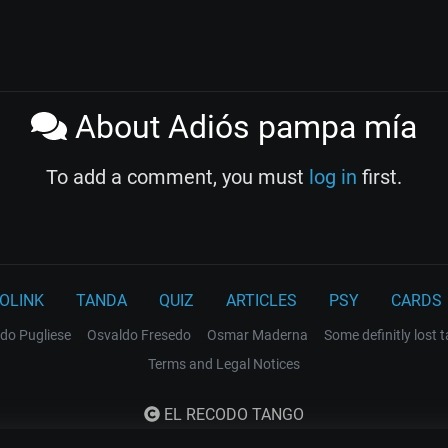
About Adiós pampa mía
To add a comment, you must
log in
first.
OLINK
TANDA
QUIZ
ARTICLES
PSY
CARDS
do Pugliese
Osvaldo Fresedo
Osmar Maderna
Some definitly lost 
Terms and Legal Notices
EL RECODO TANGO
Design Web: Gregory DIAZ