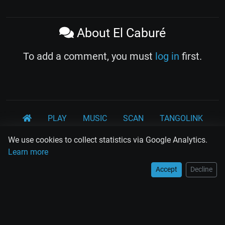
About El Caburé
To add a comment, you must
log in
first.
PLAY
MUSIC
SCAN
TANGOLINK
TANDA
QUIZ
ARTICLES
PSY
CARDS
We use cookies to collect statistics via Google Analytics.
Learn more
WORKSHOPS
Accept
Decline
Rodolfo Biagi
Ricardo Tanturi
Osvaldo Pugliese
Osvaldo Fresedo
Osmar Maderna
Some definitly lost tangos
Juan D'Arienzo
Carlos Di Sarli
Terms and Legal Notices