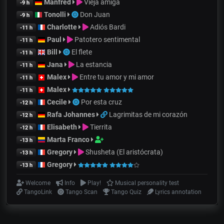
Manfred
Vieja amiga
-9 h
Tonolli
Don Juan
-9 h
Charlotte
Adiós Bardi
-11 h
Paul
Patotero sentimental
-11 h
Bill
El flete
-11 h
Jana
La estancia
-11 h
Malex
Entre tu amor y mi amor
-11 h
Malex
-11 h
Cecile
Por esta cruz
-12 h
Rafa Johannes
Lagrimitas de mi corazón
-12 h
Elisabeth
Tierrita
-12 h
Marta Franco
-13 h
Gregory
Shusheta (El aristócrata)
-13 h
Gregory
-13 h
Welcome
Info
Play!
Musical personality test
TangoLink
Tango Scan
Tango Quiz
Lyrics annotation