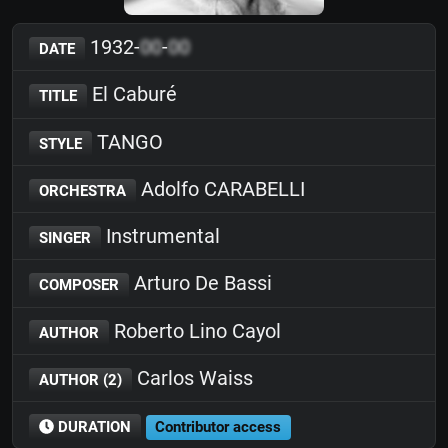
1932-
00
-
00
DATE
El Caburé
TITLE
TANGO
STYLE
Adolfo CARABELLI
ORCHESTRA
Instrumental
SINGER
Arturo De Bassi
COMPOSER
Roberto Lino Cayol
AUTHOR
Carlos Waiss
AUTHOR (2)
DURATION
Contributor access