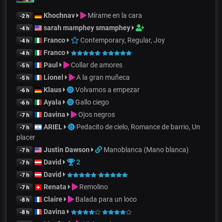
Khochnav
Mírame en la cara
-2 h
sarah mamphey smamphey
-4 h
Franco
Contemporary, Regular, Joy
-4 h
Franco
-4 h
Paul
Collar de amores
-5 h
Lionel
A la gran muñeca
-5 h
Klaus
Volvamos a empezar
-6 h
Ayala
Gallo ciego
-6 h
Davina
Ojos negros
-7 h
ARIEL
Pedacito de cielo, Romance de barrio, Un
-7 h
placer
Justin Dawson
Manoblanca (Mano blanca)
-7 h
David
2
-7 h
David
-7 h
Renata
Remolino
-7 h
Claire
Balada para un loco
-8 h
Davina
-8 h