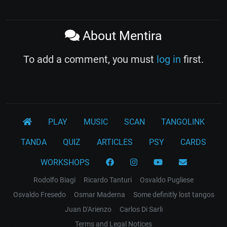
About Mentira
To add a comment, you must
log in
first.
PLAY
MUSIC
SCAN
TANGOLINK
TANDA
QUIZ
ARTICLES
PSY
CARDS
WORKSHOPS
Rodolfo Biagi
Ricardo Tanturi
Osvaldo Pugliese
Osvaldo Fresedo
Osmar Maderna
Some definitly lost tangos
Juan D'Arienzo
Carlos Di Sarli
Terms and Legal Notices