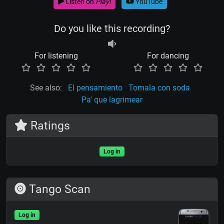
Listen on
Play!
YouTube
Do you like this recording?
For listening
For dancing
See also:
El pensamiento
Tomala con soda
Pa' que lagrimear
Ratings
Log in
Tango Scan
Log in