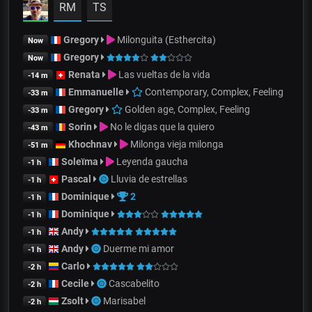
RM
TS
Gregory
Milonguita (Esthercita)
Now
Gregory
Now
Renata
Las vueltas de la vida
-14 m
Emmanuelle
Contemporary, Complex, Feeling
-33 m
Gregory
Golden age, Complex, Feeling
-33 m
Sorin
No le digas que la quiero
-43 m
Khochnav
Milonga vieja milonga
-51 m
Soleïma
Leyenda gaucha
-1 h
Pascal
Lluvia de estrellas
-1 h
Dominique
2
-1 h
Dominique
-1 h
Andy
-1 h
Andy
Duerme mi amor
-1 h
Carlo
-2 h
Cecile
Cascabelito
-2 h
Zsolt
Marisabel
-2 h