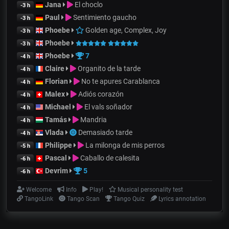
Jana
El choclo
-3 h
Paul
Sentimiento gaucho
-3 h
Phoebe
Golden age, Complex, Joy
-3 h
Phoebe
-3 h
Phoebe
7
-4 h
Claire
Organito de la tarde
-4 h
Florian
No te apures Carablanca
-4 h
Malex
Adiós corazón
-4 h
Michael
El vals soñador
-4 h
Tamás
Mandria
-4 h
Vlada
Demasiado tarde
-4 h
Philippe
La milonga de mis perros
-5 h
Pascal
Caballo de calesita
-6 h
Devrim
5
-6 h
Welcome
Info
Play!
Musical personality test
TangoLink
Tango Scan
Tango Quiz
Lyrics annotation