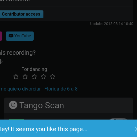
Contributor access
Update: 2013-08-14 10:40
YouTube
his recording?
For dancing
me quiero divorciar
Florida de 6 a 8
Tango Scan
Log in
ey! It seems you like this page...