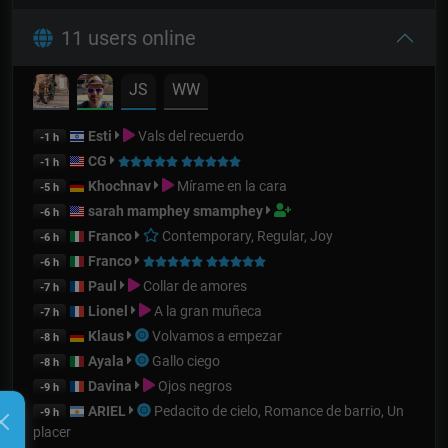
11 users online
JS
WW
Esti
Vals del recuerdo
-1 h
CG
-1 h
Khochnav
Mírame en la cara
-5 h
sarah mamphey smamphey
-6 h
Franco
Contemporary, Regular, Joy
-6 h
Franco
-6 h
Paul
Collar de amores
-7 h
Lionel
A la gran muñeca
-7 h
Klaus
Volvamos a empezar
-8 h
Ayala
Gallo ciego
-8 h
Davina
Ojos negros
-9 h
ARIEL
Pedacito de cielo, Romance de barrio, Un
-9 h
placer