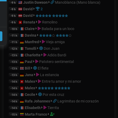
Justin Dawson
Manoblanca (Mano blanca)
-9 h
David
2
-9 h
David
-9 h
Renata
Remolino
-9 h
Claire
Balada para un loco
-10 h
Davina
-11 h
Manfred
Vieja amiga
-11 h
Tonolli
Don Juan
-12 h
Charlotte
Adiós Bardi
-13 h
Paul
Patotero sentimental
-13 h
Bill
El flete
-13 h
Jana
La estancia
-13 h
Malex
Entre tu amor y mi amor
-14 h
Malex
-14 h
Cecile
Por esta cruz
-14 h
Rafa Johannes
Lagrimitas de mi corazón
-14 h
Elisabeth
Tierrita
-14 h
Marta Franco
-15 h