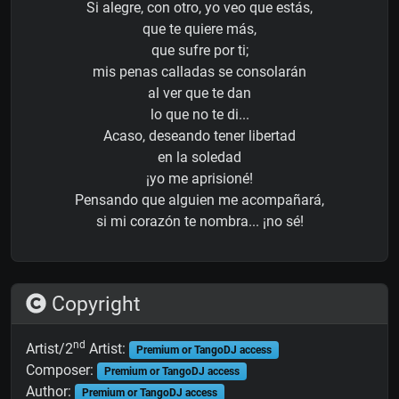
Si alegre, con otro, yo veo que estás,
que te quiere más,
que sufre por ti;
mis penas calladas se consolarán
al ver que te dan
lo que no te di...
Acaso, deseando tener libertad
en la soledad
¡yo me aprisioné!
Pensando que alguien me acompañará,
si mi corazón te nombra... ¡no sé!
Copyright
nd
Artist/2
Artist:
Premium or TangoDJ access
Composer:
Premium or TangoDJ access
Author:
Premium or TangoDJ access