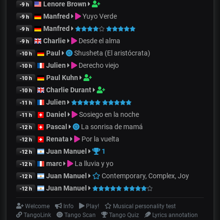
Lenore Brown
-9 h
Manfred
Yuyo Verde
-9 h
Manfred
-9 h
Charlie
Desde el alma
-9 h
Paul
Shusheta (El aristócrata)
-10 h
Julien
Derecho viejo
-10 h
Paul Kuhn
-10 h
Charlie Durant
-10 h
Julien
-11 h
Daniel
Sosiego en la noche
-11 h
Pascal
La sonrisa de mamá
-12 h
Renata
Por la vuelta
-12 h
Juan Manuel
1
-12 h
marc
La lluvia y yo
-12 h
Juan Manuel
Contemporary, Complex, Joy
-12 h
Juan Manuel
-12 h
Welcome
Info
Play!
Musical personality test
TangoLink
Tango Scan
Tango Quiz
Lyrics annotation