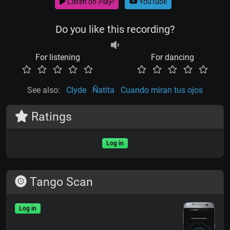
Listen on
Play!
YouTube
Do you like this recording?
For listening
For dancing
See also:
Clyde
Ñatita
Cuando miran tus ojos
Ratings
Log in
Tango Scan
Log in