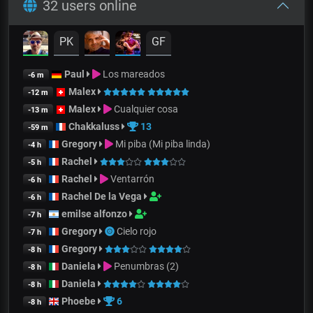
32 users online
PK
GF
Paul
Los mareados
-6 m
Malex
-12 m
Malex
Cualquier cosa
-13 m
Chakkaluss
13
-59 m
Gregory
Mi piba (Mi piba linda)
-4 h
Rachel
-5 h
Rachel
Ventarrón
-6 h
Rachel De la Vega
-6 h
emilse alfonzo
-7 h
Gregory
Cielo rojo
-7 h
Gregory
-8 h
Daniela
Penumbras (2)
-8 h
Daniela
-8 h
Phoebe
6
-8 h