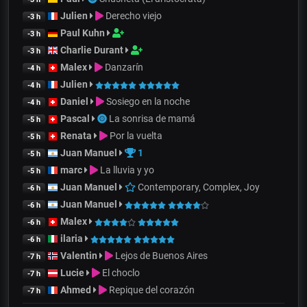
Julien
Derecho viejo
-3 h
Paul Kuhn
-3 h
Charlie Durant
-3 h
Malex
Danzarín
-4 h
Julien
-4 h
Daniel
Sosiego en la noche
-4 h
Pascal
La sonrisa de mamá
-5 h
Renata
Por la vuelta
-5 h
Juan Manuel
1
-5 h
marc
La lluvia y yo
-5 h
Juan Manuel
Contemporary, Complex, Joy
-6 h
Juan Manuel
-6 h
Malex
-6 h
ilaria
-6 h
Valentin
Lejos de Buenos Aires
-7 h
Lucie
El choclo
-7 h
Ahmed
Repique del corazón
-7 h