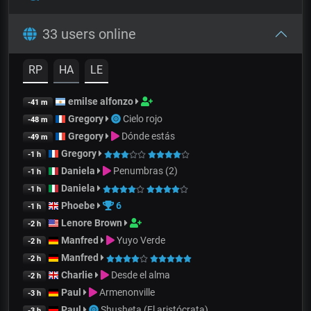
33 users online
RP
HA
LE
emilse alfonzo
-41 m
Gregory
Cielo rojo
-48 m
Gregory
Dónde estás
-49 m
Gregory
-1 h
Daniela
Penumbras (2)
-1 h
Daniela
-1 h
Phoebe
6
-1 h
Lenore Brown
-2 h
Manfred
Yuyo Verde
-2 h
Manfred
-2 h
Charlie
Desde el alma
-2 h
Paul
Armenonville
-3 h
Paul
Shusheta (El aristócrata)
-3 h