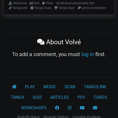
Welcome
Info
Play!
Musical personality test
TangoLink
Tango Scan
Tango Quiz
Lyrics annotation
About Volvé
To add a comment, you must
log in
first.
PLAY
MUSIC
SCAN
TANGOLINK
TANDA
QUIZ
ARTICLES
PSY
CARDS
WORKSHOPS
Rodolfo Biagi
Ricardo Tanturi
Osvaldo Pugliese