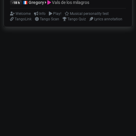
Gregory
Vals de los milagros
-18 h
Welcome
Info
Play!
Musical personality test
TangoLink
Tango Scan
Tango Quiz
Lyrics annotation