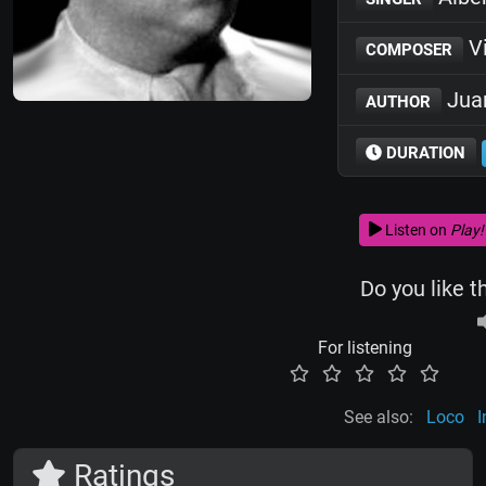
Vi
COMPOSER
Juan
AUTHOR
DURATION
Listen on
Play!
Do you like t
For listening
See also:
Loco
I
Ratings