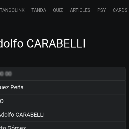
TANGOLINK
TANDA
QUIZ
ARTICLES
PSY
CARDS
dolfo CARABELLI
00
-
00
uez Peña
O
dolfo CARABELLI
rto Gómez