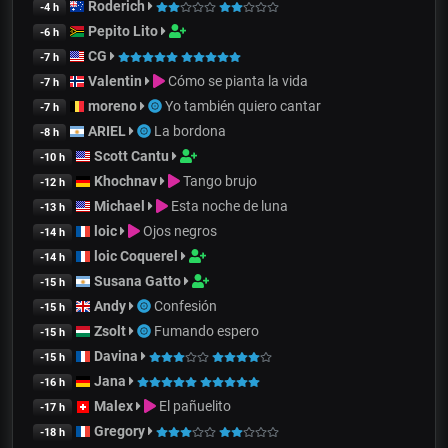
Roderich
-4 h
Pepito Lito
-6 h
CG
-7 h
Valentin
Cómo se pianta la vida
-7 h
moreno
Yo también quiero cantar
-7 h
ARIEL
La bordona
-8 h
Scott Cantu
-10 h
Khochnav
Tango brujo
-12 h
Michael
Esta noche de luna
-13 h
loic
Ojos negros
-14 h
loic Coquerel
-14 h
Susana Gatto
-15 h
Andy
Confesión
-15 h
Zsolt
Fumando espero
-15 h
Davina
-15 h
Jana
-16 h
Malex
El pañuelito
-17 h
Gregory
-18 h