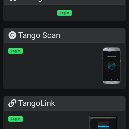
Log in
Tango Scan
Log in
TangoLink
Log in