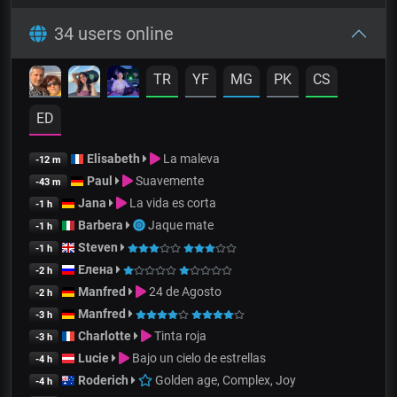
34 users online
TR
YF
MG
PK
CS
ED
Elisabeth
La maleva
-12 m
Paul
Suavemente
-43 m
Jana
La vida es corta
-1 h
Barbera
Jaque mate
-1 h
Steven
-1 h
Елена
-2 h
Manfred
24 de Agosto
-2 h
Manfred
-3 h
Charlotte
Tinta roja
-3 h
Lucie
Bajo un cielo de estrellas
-4 h
Roderich
Golden age, Complex, Joy
-4 h