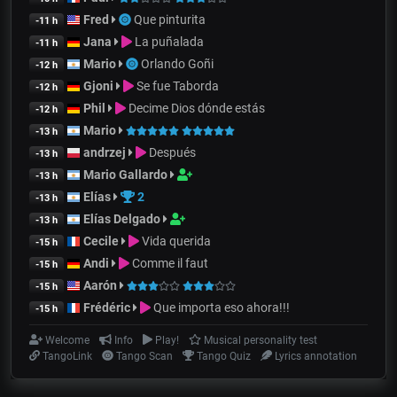
Fred
Que pinturita
-11 h
Jana
La puñalada
-11 h
Mario
Orlando Goñi
-12 h
Gjoni
Se fue Taborda
-12 h
Phil
Decime Dios dónde estás
-12 h
Mario
-13 h
andrzej
Después
-13 h
Mario Gallardo
-13 h
Elías
2
-13 h
Elías Delgado
-13 h
Cecile
Vida querida
-15 h
Andi
Comme il faut
-15 h
Aarón
-15 h
Frédéric
Que importa eso ahora!!!
-15 h
Welcome
Info
Play!
Musical personality test
TangoLink
Tango Scan
Tango Quiz
Lyrics annotation