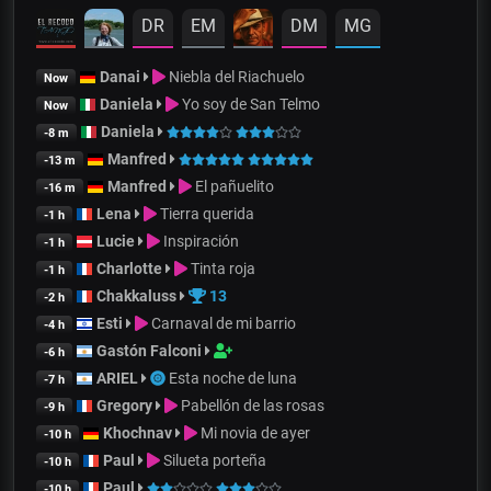
DR
EM
DM
MG
Danai
Niebla del Riachuelo
Now
Daniela
Yo soy de San Telmo
Now
Daniela
-8 m
Manfred
-13 m
Manfred
El pañuelito
-16 m
Lena
Tierra querida
-1 h
Lucie
Inspiración
-1 h
Charlotte
Tinta roja
-1 h
Chakkaluss
13
-2 h
Esti
Carnaval de mi barrio
-4 h
Gastón Falconi
-6 h
ARIEL
Esta noche de luna
-7 h
Gregory
Pabellón de las rosas
-9 h
Khochnav
Mi novia de ayer
-10 h
Paul
Silueta porteña
-10 h
Paul
-10 h