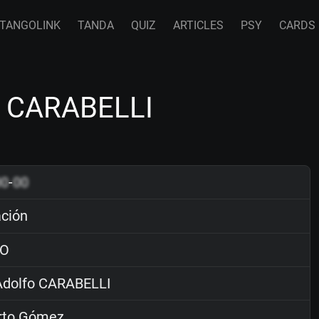
TANGOLINK
TANDA
QUIZ
ARTICLES
PSY
CARDS
fo CARABELLI
00
-
00
ación
O
dolfo CARABELLI
rto Gómez