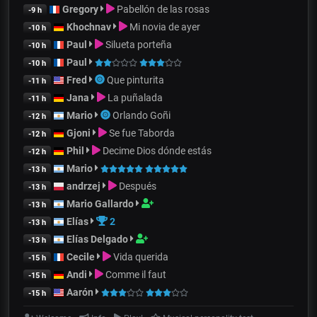
Gregory
Pabellón de las rosas
-9 h
Khochnav
Mi novia de ayer
-10 h
Paul
Silueta porteña
-10 h
Paul
-10 h
Fred
Que pinturita
-11 h
Jana
La puñalada
-11 h
Mario
Orlando Goñi
-12 h
Gjoni
Se fue Taborda
-12 h
Phil
Decime Dios dónde estás
-12 h
Mario
-13 h
andrzej
Después
-13 h
Mario Gallardo
-13 h
Elías
2
-13 h
Elías Delgado
-13 h
Cecile
Vida querida
-15 h
Andi
Comme il faut
-15 h
Aarón
-15 h