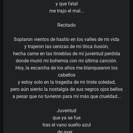
y que fatal
me trajo el mal...
Recitado
Soplaron vientos de hastío en los valles de mi vida
y trajeron las cenizas de mi lírica ilusión,
hecha carne en las tinieblas de mi juventud perdida
donde murió mi bohemia con mi última canción.
Hoy, la escarcha de los años me blanquearon los
cabellos
y estoy solo en la tragedia de mi triste soledad,
pero aún siento la nostalgia de sus negros ojos bellos
a pesar que no tuvieron para mí más que crueldad...
Juventud
que ya se fue
tras el vano sueño azul
de ayer...