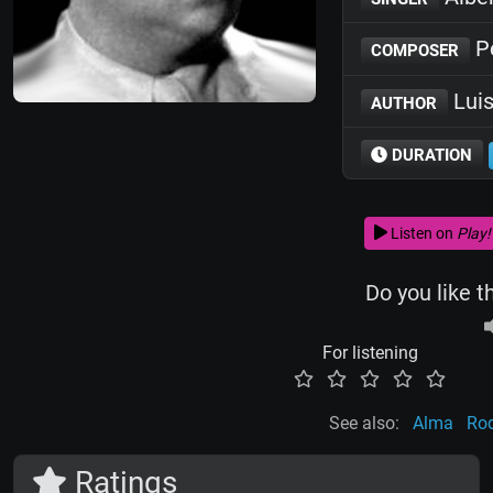
Pe
COMPOSER
Luis
AUTHOR
DURATION
Listen on
Play!
Do you like t
For listening
See also:
Alma
Rod
Ratings