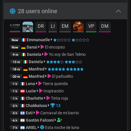
28 users online
DR
LI
EM
VP
DM
Emmanuelle
Now
Danai
El encopao
Now
Daniela
Yo soy de San Telmo
-9 m
Daniela
-13 m
Manfred
-18 m
Manfred
El pañuelito
-20 m
Lena
Tierra querida
-1 h
Lucie
Inspiración
-1 h
Charlotte
Tinta roja
-1 h
Chakkaluss
13
-2 h
Esti
Carnaval de mi barrio
-5 h
Gastón Falconi
-6 h
ARIEL
Esta noche de luna
-7 h