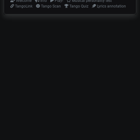
Welcome
Info
Play!
Musical personality test
TangoLink
Tango Scan
Tango Quiz
Lyrics annotation