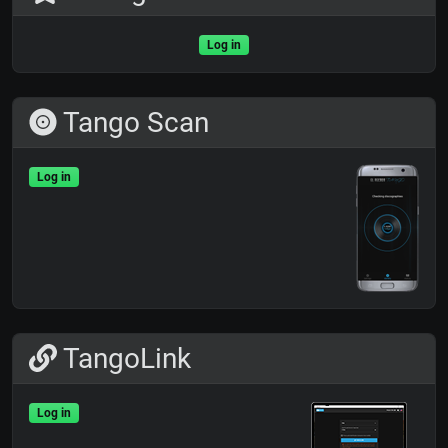
Log in
Tango Scan
Log in
TangoLink
Log in