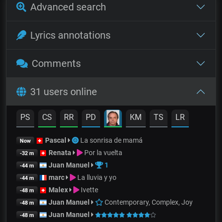
Advanced search
Lyrics annotations
Comments
31 users online
PS
CS
RR
PD
KM
TS
LR
Pascal
La sonrisa de mamá
Now
Renata
Por la vuelta
-32 m
Juan Manuel
1
-44 m
marc
La lluvia y yo
-44 m
Malex
Ivette
-48 m
Juan Manuel
Contemporary, Complex, Joy
-48 m
Juan Manuel
-48 m