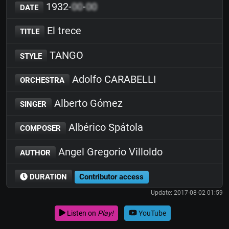
1932-
00
-
00
DATE
El trece
TITLE
TANGO
STYLE
Adolfo CARABELLI
ORCHESTRA
Alberto Gómez
SINGER
Albérico Spátola
COMPOSER
Angel Gregorio Villoldo
AUTHOR
DURATION
Contributor access
Update: 2017-08-02 01:59
Listen on
Play!
YouTube