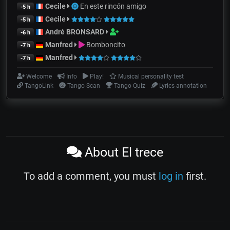
Cecile
En este rincón amigo
-5 h
Cecile
-5 h
André BRONSARD
-6 h
Manfred
Bomboncito
-7 h
Manfred
-7 h
Welcome
Info
Play!
Musical personality test
TangoLink
Tango Scan
Tango Quiz
Lyrics annotation
About El trece
To add a comment, you must
log in
first.