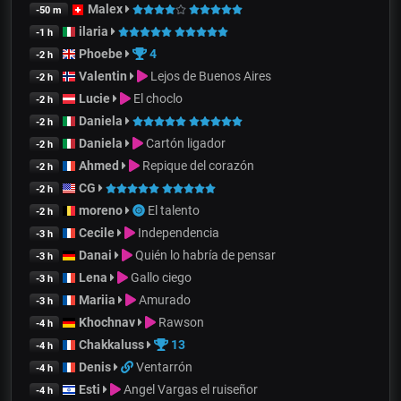
Malex
-50 m
ilaria
-1 h
Phoebe
4
-2 h
Valentin
Lejos de Buenos Aires
-2 h
Lucie
El choclo
-2 h
Daniela
-2 h
Daniela
Cartón ligador
-2 h
Ahmed
Repique del corazón
-2 h
CG
-2 h
moreno
El talento
-2 h
Cecile
Independencia
-3 h
Danai
Quién lo habría de pensar
-3 h
Lena
Gallo ciego
-3 h
Mariia
Amurado
-3 h
Khochnav
Rawson
-4 h
Chakkaluss
13
-4 h
Denis
Ventarrón
-4 h
Esti
Angel Vargas el ruiseñor
-4 h