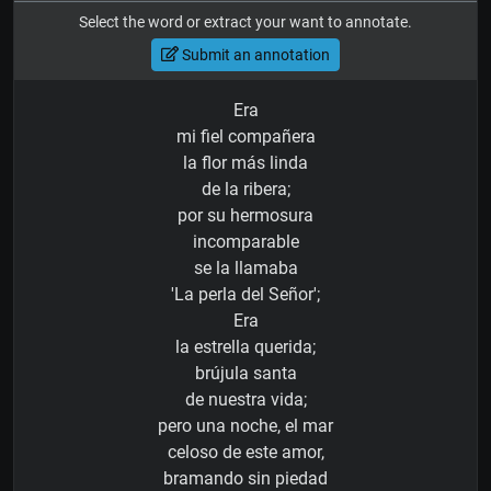
Select the word or extract your want to annotate.
Submit an annotation
Era
mi fiel compañera
la flor más linda
de la ribera;
por su hermosura
incomparable
se la llamaba
'La perla del Señor';
Era
la estrella querida;
brújula santa
de nuestra vida;
pero una noche, el mar
celoso de este amor,
bramando sin piedad