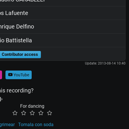
os Lafuente
rique Delfino
o Battistella
Contributor access
Update: 2013-08-14 10:40
YouTube
his recording?
For dancing
agrimear
Tomala con soda