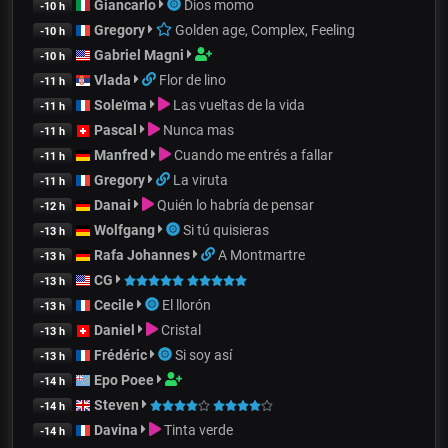
Giancarlo
Dios momo
-10 h
Gregory
Golden age, Complex, Feeling
-10 h
Gabriel Magni
-10 h
Vlada
Flor de lino
-11 h
Soleïma
Las vueltas de la vida
-11 h
Pascal
Nunca mas
-11 h
Manfred
Cuando me entrés a fallar
-11 h
Gregory
La viruta
-11 h
Danai
Quién lo habría de pensar
-12 h
Wolfgang
Si tú quisieras
-13 h
Rafa Johannes
A Montmartre
-13 h
CG
-13 h
Cecile
El llorón
-13 h
Daniel
Cristal
-13 h
Frédéric
Si soy así
-13 h
Epo Poee
-14 h
Steven
-14 h
Davina
Tinta verde
-14 h