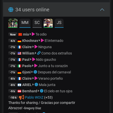
34 users online
MM
SC
JS
mia
Te odio
Now
Khochnav
El internado
-6 h
Claire
Ninguna
-7 h
William
Como dos extraños
-7 h
Paul
Nido gaucho
-7 h
Paolo
Junto a tu corazón
-7 h
Gjoni
Despues del carnaval
-7 h
Claire
Verano porteño
-8 h
ARIEL
Mala junta
-8 h
Bernhard
El cielo en tus ojos
-9 h
Pablo WOIZ
(+53)
-10 h
Thanks for sharing / Gracias por compartir
Abrazos!
-
Gregory Diaz