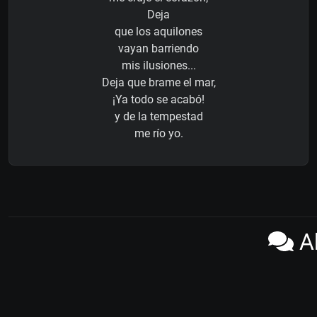
Deja
que los aquilones
vayan barriendo
mis ilusiones...
Deja que brame el mar,
¡Ya todo se acabó!
y de la tempestad
me río yo.
Ab