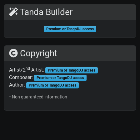
Tanda Builder
Premium or TangoDJ access
Copyright
nd
Artist/2
Artist:
Premium or TangoDJ access
Composer:
Premium or TangoDJ access
Author:
Premium or TangoDJ access
* Non guaranteed information