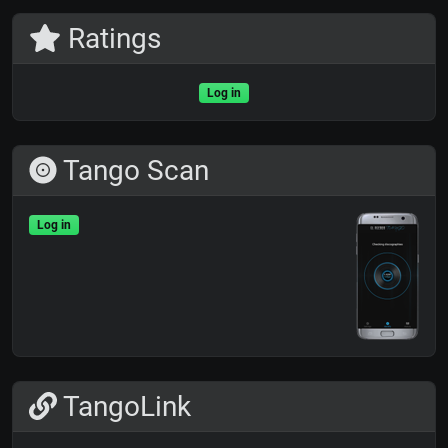
Ratings
Log in
Tango Scan
Log in
TangoLink