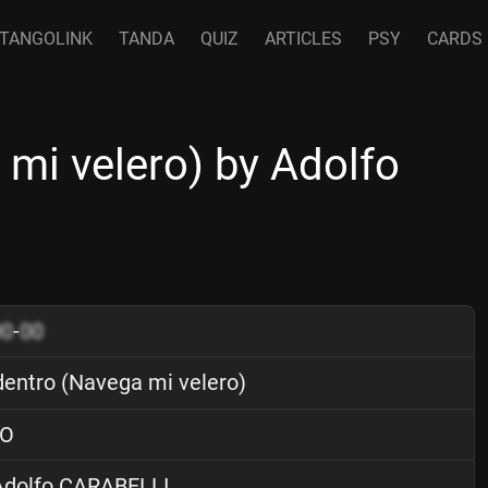
TANGOLINK
TANDA
QUIZ
ARTICLES
PSY
CARDS
mi velero) by Adolfo
00
-
00
entro (Navega mi velero)
O
dolfo CARABELLI