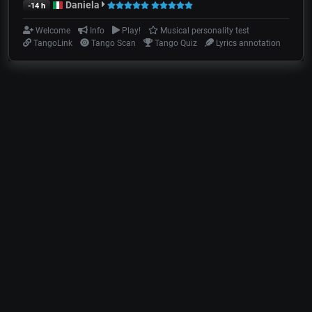
Daniela
-14 h
Welcome
Info
Play!
Musical personality test
TangoLink
Tango Scan
Tango Quiz
Lyrics annotation