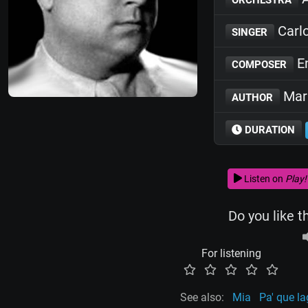
Carl
SINGER
En
COMPOSER
Mari
AUTHOR
DURATION
Listen on
Play!
Do you like t
For listening
See also:
Mia
Pa' que l