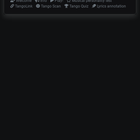
Welcome
Info
Play!
Musical personality test
TangoLink
Tango Scan
Tango Quiz
Lyrics annotation