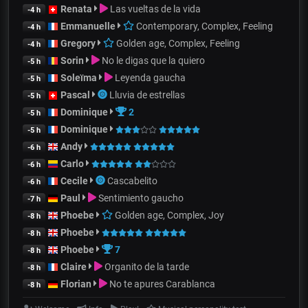
Renata
Las vueltas de la vida
-4 h
Emmanuelle
Contemporary, Complex, Feeling
-4 h
Gregory
Golden age, Complex, Feeling
-4 h
Sorin
No le digas que la quiero
-5 h
Soleïma
Leyenda gaucha
-5 h
Pascal
Lluvia de estrellas
-5 h
Dominique
2
-5 h
Dominique
-5 h
Andy
-6 h
Carlo
-6 h
Cecile
Cascabelito
-6 h
Paul
Sentimiento gaucho
-7 h
Phoebe
Golden age, Complex, Joy
-8 h
Phoebe
-8 h
Phoebe
7
-8 h
Claire
Organito de la tarde
-8 h
Florian
No te apures Carablanca
-8 h