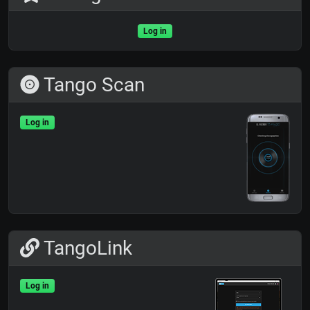
Log in
Tango Scan
Log in
TangoLink
Log in