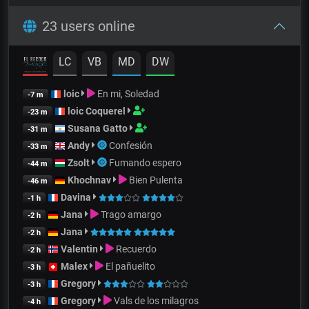
23 users online
LC
VB
MD
DW
loic
En mi, Soledad
-7 m
loic Coquerel
-23 m
Susana Gatto
-31 m
Andy
Confesión
-33 m
Zsolt
Fumando espero
-44 m
Khochnav
Bien Pulenta
-46 m
Davina
-1 h
Jana
Trago amargo
-2 h
Jana
-2 h
Valentin
Recuerdo
-2 h
Malex
El pañuelito
-3 h
Gregory
-3 h
Gregory
Vals de los milagros
-4 h