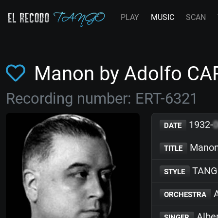
PLAY
MUSIC
SCAN
Manon by Adolfo CA
Recording number: ERT-6321
1932-
DATE
Mano
TITLE
TANG
STYLE
A
ORCHESTRA
Albe
SINGER