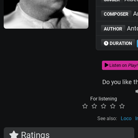
Ar
COMPOSER
Anto
AUTHOR
DURATION
Listen on
Play!
Do you like t
For listening
See also:
Loco
I
Ratings