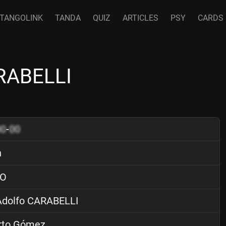
TANGOLINK
TANDA
QUIZ
ARTICLES
PSY
CARDS
RABELLI
00
-
00
n
O
dolfo CARABELLI
rto Gómez