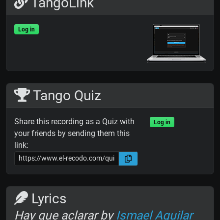
TangoLink
Log in
Tango Quiz
Share this recording as a Quiz with
Log in
your friends by sending them this
link:
Lyrics
Hay que aclarar by
Ismael Aguilar