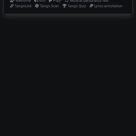
Welcome
Info
Play!
Musical personality test
TangoLink
Tango Scan
Tango Quiz
Lyrics annotation