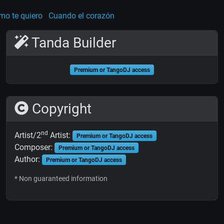
mo te quiero
Cuando el corazón
Tanda Builder
Premium or TangoDJ access
Copyright
nd
Artist/2
Artist:
Premium or TangoDJ access
Composer:
Premium or TangoDJ access
Author:
Premium or TangoDJ access
* Non guaranteed information