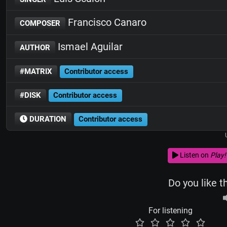
Francisco Canaro
COMPOSER
Ismael Aguilar
AUTHOR
#MATRIX
Contributor access
#DISK
Contributor access
DURATION
Contributor access
Listen on
Play!
Do you like t
For listening