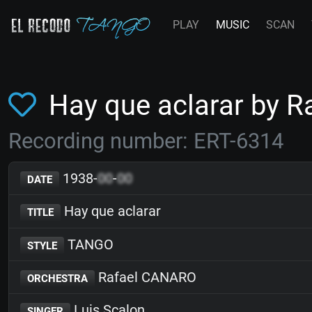
PLAY
MUSIC
SCAN
Hay que aclarar by 
Recording number: ERT-6314
1938-
00
-
00
DATE
Hay que aclarar
TITLE
TANGO
STYLE
Rafael CANARO
ORCHESTRA
Luis Scalon
SINGER