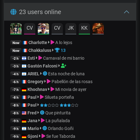
23 users online
CV
CV
JK
KK
Charlotte
A lo lejos
Now
Chakkaluss
13
Now
Esti
Carnaval de mi barrio
-2 h
Gastón Falconi
-3 h
ARIEL
Esta noche de luna
-4 h
Gregory
Pabellón de las rosas
-6 h
Khochnav
Mi novia de ayer
-7 h
Paul
Silueta porteña
-8 h
Paul
-8 h
Fred
Que pinturita
-8 h
Jana
La puñalada
-9 h
Mario
Orlando Goñi
-9 h
Gjoni
Se fue Taborda
-9 h