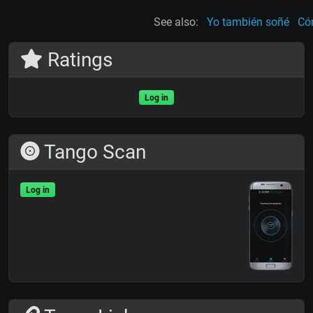
See also:
Yo también soñé
Có
Ratings
Log in
Tango Scan
Log in