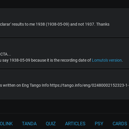
aclarar' results to me 1938 (1938-05-09) and not 1937. Thanks
CTA...
 say 1938-05-09 because it is the recording date of
Lomuto's version
.
o is written on Eng Tango Info https://tango.info/eng/02480002152323-1
OLINK
TANDA
QUIZ
ARTICLES
PSY
CARDS