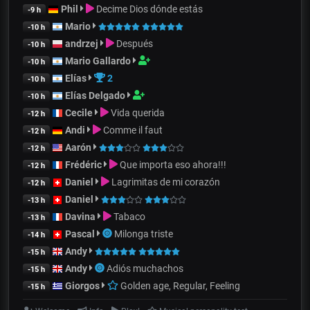
Phil
Decime Dios dónde estás
-9 h
Mario
-10 h
andrzej
Después
-10 h
Mario Gallardo
-10 h
Elías
2
-10 h
Elías Delgado
-10 h
Cecile
Vida querida
-12 h
Andi
Comme il faut
-12 h
Aarón
-12 h
Frédéric
Que importa eso ahora!!!
-12 h
Daniel
Lagrimitas de mi corazón
-12 h
Daniel
-13 h
Davina
Tabaco
-13 h
Pascal
Milonga triste
-14 h
Andy
-15 h
Andy
Adiós muchachos
-15 h
Giorgos
Golden age, Regular, Feeling
-15 h