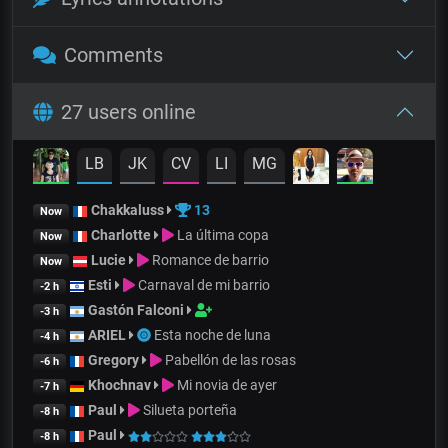
Comments
27 users online
LB
JK
CV
LI
MG
Chakkaluss
13
Now
Charlotte
La última copa
Now
Lucie
Romance de barrio
Now
Esti
Carnaval de mi barrio
-2 h
Gastón Falconi
-3 h
ARIEL
Esta noche de luna
-4 h
Gregory
Pabellón de las rosas
-6 h
Khochnav
Mi novia de ayer
-7 h
Paul
Silueta porteña
-8 h
Paul
-8 h