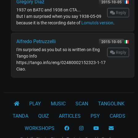
Gregory Diaz
2015-10-05
1937 on BATC and 1938 on CTA...
Reply
But I am surprised when you say 1938-05-09
because it is the recording date of
Lomuto's version
.
Alfredo Petruzzelli
2015-10-05
I'm surprised as you but so is written on Eng
Reply
Tango Info
https://tango.info/eng/02480002152323-1-17
Ciao.
PLAY
MUSIC
SCAN
TANGOLINK
TANDA
QUIZ
ARTICLES
PSY
CARDS
WORKSHOPS