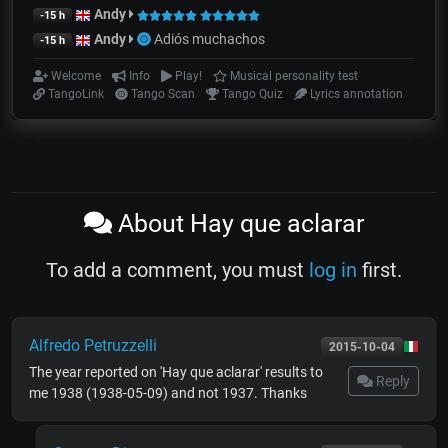
Andy
-15 h
Andy
Adiós muchachos
-15 h
Welcome
Info
Play!
Musical personality test
TangoLink
Tango Scan
Tango Quiz
Lyrics annotation
About Hay que aclarar
To add a comment, you must
log in
first.
Alfredo Petruzzelli
2015-10-04
The year reported on 'Hay que aclarar' results to
Reply
me 1938 (1938-05-09) and not 1937. Thanks