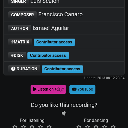
Luis Scalon
SINGER
Francisco Canaro
COMPOSER
Ismael Aguilar
AUTHOR
#MATRIX
Contributor access
#DISK
Contributor access
DURATION
Contributor access
Update: 2013-08-12 23:34
Listen on
Play!
YouTube
Do you like this recording?
For listening
For dancing