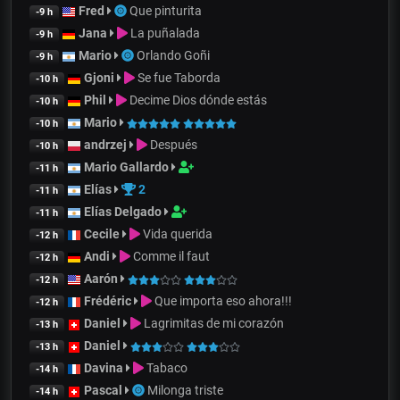
Fred
Que pinturita
-9 h
Jana
La puñalada
-9 h
Mario
Orlando Goñi
-9 h
Gjoni
Se fue Taborda
-10 h
Phil
Decime Dios dónde estás
-10 h
Mario
-10 h
andrzej
Después
-10 h
Mario Gallardo
-11 h
Elías
2
-11 h
Elías Delgado
-11 h
Cecile
Vida querida
-12 h
Andi
Comme il faut
-12 h
Aarón
-12 h
Frédéric
Que importa eso ahora!!!
-12 h
Daniel
Lagrimitas de mi corazón
-13 h
Daniel
-13 h
Davina
Tabaco
-14 h
Pascal
Milonga triste
-14 h