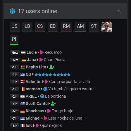
17 users online
JS
LB
CS
ED
RM
AM
ST
PI
Lucie
Recuerdo
Now
Jana
Chau Pinela
-6 m
Pepito Lito
-1 h
CG
-1 h
Valentin
Cómo se pianta la vida
-1 h
moreno
Yo también quiero cantar
-1 h
ARIEL
La bordona
-2 h
Scott Cantu
-4 h
Khochnav
Tango brujo
-6 h
Michael
Esta noche de luna
-7 h
loic
Ojos negros
-8 h