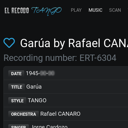
PLAY
MUSIC
SCAN
Garúa by Rafael CA
Recording number: ERT-6304
1945-
00
-
00
DATE
Garúa
TITLE
TANGO
STYLE
Rafael CANARO
ORCHESTRA
Jorge Cardozo
SINGER