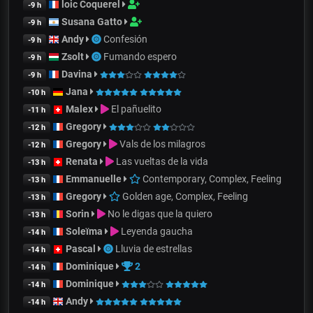
loic Coquerel
-9 h
Susana Gatto
-9 h
Andy
Confesión
-9 h
Zsolt
Fumando espero
-9 h
Davina
-9 h
Jana
-10 h
Malex
El pañuelito
-11 h
Gregory
-12 h
Gregory
Vals de los milagros
-12 h
Renata
Las vueltas de la vida
-13 h
Emmanuelle
Contemporary, Complex, Feeling
-13 h
Gregory
Golden age, Complex, Feeling
-13 h
Sorin
No le digas que la quiero
-13 h
Soleïma
Leyenda gaucha
-14 h
Pascal
Lluvia de estrellas
-14 h
Dominique
2
-14 h
Dominique
-14 h
Andy
-14 h