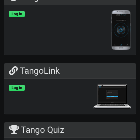
Log in
TangoLink
Log in
Tango Quiz