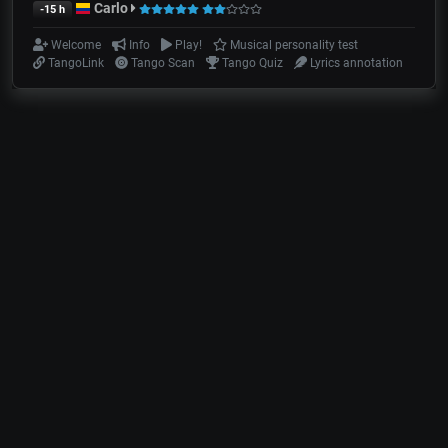
Carlo
-15 h
Welcome
Info
Play!
Musical personality test
TangoLink
Tango Scan
Tango Quiz
Lyrics annotation