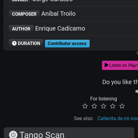
Aníbal Troilo
COMPOSER
Enrique Cadícamo
AUTHOR
DURATION
Contributor access
Listen on
Play!
Do you like t
For listening
See also:
Callecita de mi no
Tango Scan