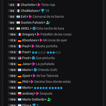
Charlotte
Tinta roja
-2 h
Chakkaluss
13
-3 h
Esti
Carnaval de mi barrio
-5 h
Gastón Falconi
-6 h
ARIEL
Esta noche de luna
-8 h
Gregory
Pabellón de las rosas
-10 h
Khochnav
Mi novia de ayer
-11 h
Paul
Silueta porteña
-11 h
Paul
-11 h
Fred
Que pinturita
-12 h
Jana
La puñalada
-12 h
Mario
Orlando Goñi
-13 h
Gjoni
Se fue Taborda
-13 h
Phil
Decime Dios dónde estás
-13 h
Mario
-14 h
andrzej
Después
-14 h
Mario Gallardo
-14 h
Elías
2
-14 h