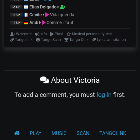
Elías Delgado
-14 h
Cecile
Vida querida
-15 h
Andi
Comme il faut
-16 h
Welcome
Info
Play!
Musical personality test
TangoLink
Tango Scan
Tango Quiz
Lyrics annotation
About Victoria
To add a comment, you must
log in
first.
PLAY
MUSIC
SCAN
TANGOLINK