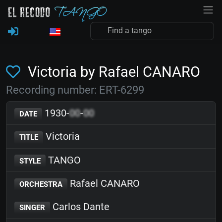
Victoria by Rafael CANARO
Recording number: ERT-6299
1930-
00
-
00
DATE
Victoria
TITLE
TANGO
STYLE
Rafael CANARO
ORCHESTRA
Carlos Dante
SINGER