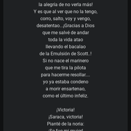
la alegría de no verla más!
Y es que al ver que no la tengo,
corro, salto, voy y vengo,
desatentao...¡Gracias a Dios
que me salvé de andar
toda la vida atao
llevando el bacalao
de la Emulsión de Scott..!
Si no nace el marinero
que me tira la pilota
para hacerme resollar....
yo ya estaba condeno
a morir ensartenao,
como el último infeliz.
¡Victoria!
¡Saraca, victoria!
Pianté de la noria:
¡Se fue mi mujer!