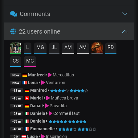
Comments
22 users online
L
MG
JL
AM
AM
RD
CS
MG
Manfred
Merceditas
Now
Lena
Ventarrón
Now
Manfred
-13 m
Muriel
Muñeca brava
-15 m
Danai
Pavadita
-17 m
Daniela
Comme il faut
-28 m
Daniela
-33 m
Emmanuelle
-48 m
Lucie
Inspiración
-2 h