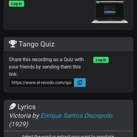
Log in
Tango Quiz
Share this recording as a Quiz with
Log in
your friends by sending them this
link:
Lyrics
Victoria by
Enrique Santos Discepolo
(1929)
Select the word or extract your want to annotate.