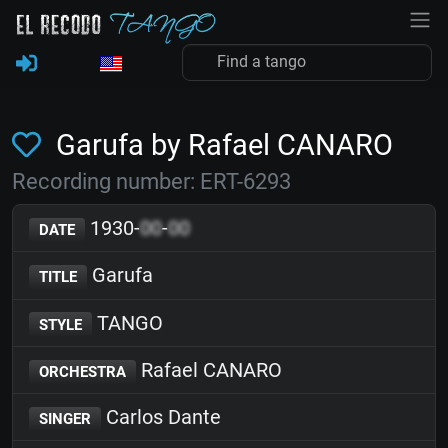
Garufa by Rafael CANARO
Recording number: ERT-6293
1930-
00
-
00
DATE
Garufa
TITLE
TANGO
STYLE
Rafael CANARO
ORCHESTRA
Carlos Dante
SINGER