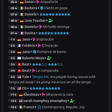
Danai
Acquaforte
-25 m
Barbera
Viento en popa
-35 m
Daniela
-37 m
Josy Teacher
-40 m
Daniela
Mi fuelle rezonga
-40 m
Davina
-51 m
Jana
Inspiración
-1 h
Frédéric
El huracán
-2 h
Jana
Romance de barrio
-2 h
Roberto Moya
-3 h
Beat
-3 h
Beat
La cumparsita
-3 h
Yale
TangoLink
:
Are people having issues with
-4 h
TangoLink lately? Its giving me errors on all the songs....
CG
-7 h
Khochnav
Mírame en la cara
-11 h
sarah mamphey smamphey
-12 h
Franco
Contemporary, Regular, Joy
-13 h