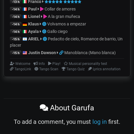
Franco
-13 h
Paul
Collar de amores
-14 h
Lionel
A la gran muñeca
-14 h
Klaus
Volvamos a empezar
-14 h
Ayala
Gallo ciego
-14 h
ARIEL
Pedacito de cielo, Romance de barrio, Un
-15 h
placer
Justin Dawson
Manoblanca (Mano blanca)
-15 h
Welcome
Info
Play!
Musical personality test
TangoLink
Tango Scan
Tango Quiz
Lyrics annotation
About Garufa
To add a comment, you must
log in
first.