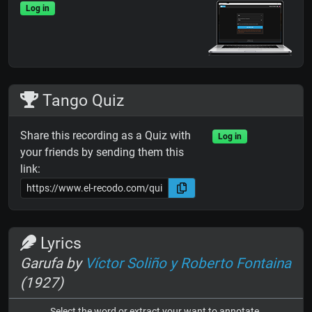
Log in
Tango Quiz
Share this recording as a Quiz with
Log in
your friends by sending them this
link:
Lyrics
Garufa by
Víctor Soliño y Roberto Fontaina
(1927)
Select the word or extract your want to annotate.