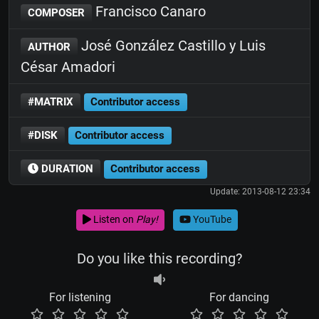
Francisco Canaro
COMPOSER
José González Castillo y Luis
AUTHOR
César Amadori
#MATRIX
Contributor access
#DISK
Contributor access
DURATION
Contributor access
Update: 2013-08-12 23:34
Listen on
Play!
YouTube
Do you like this recording?
For listening
For dancing