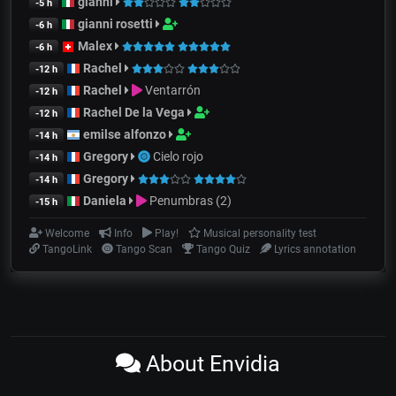
gianni
-5 h
gianni rosetti
-6 h
Malex
-6 h
Rachel
-12 h
Rachel
Ventarrón
-12 h
Rachel De la Vega
-12 h
emilse alfonzo
-14 h
Gregory
Cielo rojo
-14 h
Gregory
-14 h
Daniela
Penumbras (2)
-15 h
Welcome
Info
Play!
Musical personality test
TangoLink
Tango Scan
Tango Quiz
Lyrics annotation
About Envidia