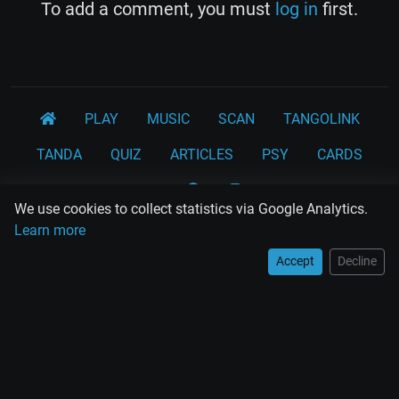
To add a comment, you must
log in
first.
PLAY
MUSIC
SCAN
TANGOLINK
TANDA
QUIZ
ARTICLES
PSY
CARDS
WORKSHOPS
We use cookies to collect statistics via Google Analytics.
Rodolfo Biagi
Ricardo Tanturi
Osvaldo Pugliese
Learn more
Osvaldo Fresedo
Osmar Maderna
Some definitly lost tangos
Accept
Decline
Juan D'Arienzo
Carlos Di Sarli
Terms and Legal Notices
EL RECODO TANGO
Design Web: Gregory DIAZ