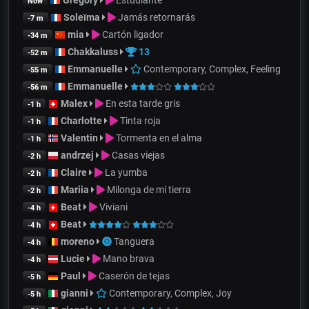
Now
Soleïma
Jamás retornarás
-7 m
mia
Cartón ligador
-34 m
Chakkaluss
13
-52 m
Emmanuelle
Contemporary, Complex, Feeling
-55 m
Emmanuelle
-56 m
Malex
En esta tarde gris
-1 h
Charlotte
Tinta roja
-1 h
Valentin
Tormenta en el alma
-1 h
andrzej
Casas viejas
-2 h
Claire
La yumba
-2 h
Mariia
Milonga de mi tierra
-2 h
Beat
Viviani
-4 h
Beat
-4 h
moreno
Tanguera
-4 h
Lucie
Mano brava
-4 h
Paul
Caserón de tejas
-5 h
gianni
Contemporary, Complex, Joy
-5 h