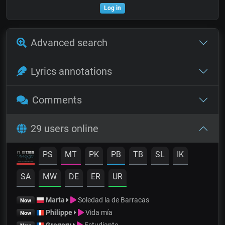
Log in
Advanced search
Lyrics annotations
Comments
29 users online
PS
MT
PK
PB
TB
SL
IK
SA
MW
DE
ER
UR
Marta
Soledad la de Barracas
Now
Philippe
Vida mía
Now
Gregory
Estudiante